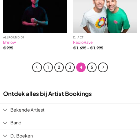
ALLROUND DJ
DJ ACT
Brelow
RadioRave
€
995
€
1.695
–
€
1.995
1
2
3
4
5
Ontdek alles bij Artist Bookings
Bekende Artiest
Band
DJ Boeken