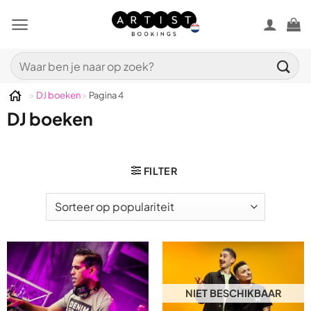
Ga
naar
inhoud
Zoeken
naar:
>
DJ boeken
>
Pagina 4
DJ boeken
FILTER
NIET BESCHIKBAAR