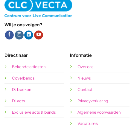
Wil je ons volgen?
Direct naar
Informatie
Bekende artiesten
Over ons
Coverbands
Nieuws
DJ boeken
Contact
DJ acts
Privacyverklaring
Exclusieve acts & bands
Algemene voorwaarden
Vacatures