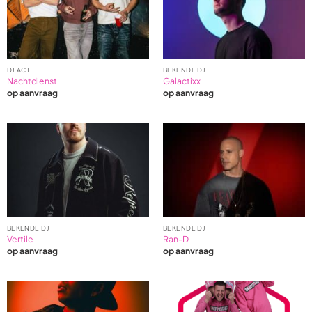
on
3
ratings
DJ ACT
BEKENDE DJ
Nachtdienst
Galactixx
op aanvraag
op aanvraag
BEKENDE DJ
BEKENDE DJ
Vertile
Ran-D
op aanvraag
op aanvraag