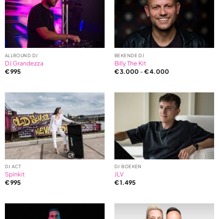
ALLROUND DJ
BEKENDE DJ
DJ Grandezza
Billy The Kit
€
995
€
3.000
–
€
4.000
DJ ACT
DJ BOEKEN
Spinkit
JLV
€
995
€
1.495