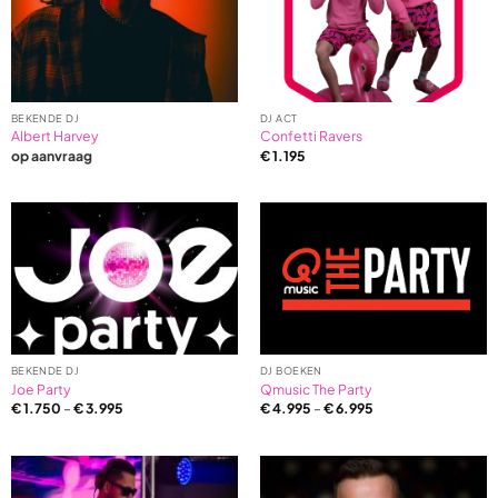
BEKENDE DJ
DJ ACT
Albert Harvey
Confetti Ravers
op aanvraag
€
1.195
BEKENDE DJ
DJ BOEKEN
Joe Party
Qmusic The Party
€
1.750
–
€
3.995
€
4.995
–
€
6.995