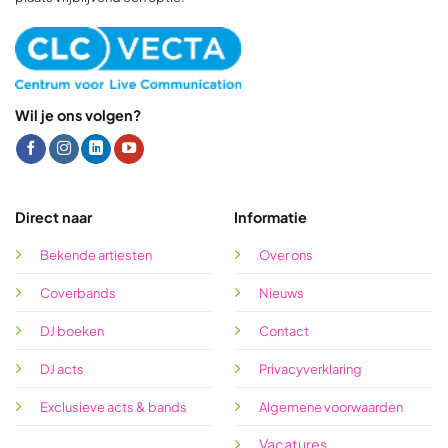
Wil je ons volgen?
Direct naar
Informatie
Bekende artiesten
Over ons
Coverbands
Nieuws
DJ boeken
Contact
DJ acts
Privacyverklaring
Exclusieve acts & bands
Algemene voorwaarden
Vacatures