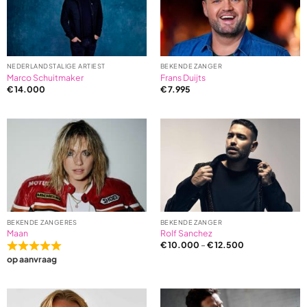
NEDERLANDSTALIGE ARTIEST
BEKENDE ZANGER
Marco Schuitmaker
Frans Duijts
€
14.000
€
7.995
BEKENDE ZANGERES
BEKENDE ZANGER
Maan
Rolf Sanchez
€
10.000
–
€
12.500
Rated
op aanvraag
5,0
out
of
5