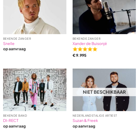
based
on
2
ratings
BEKENDE ZANGER
BEKENDE ZANGER
Snelle
Xander de Buisonjé
op aanvraag
Rated
€
9.995
5,0
out
of
5
based
on
NIET BESCHIKBAAR
2
ratings
BEKENDE BAND
NEDERLANDSTALIGE ARTIEST
DI-RECT
Suzan & Freek
op aanvraag
op aanvraag