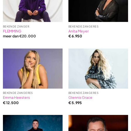
BEKENDE ZANGER
BEKENDE ZANGERES
FLEMMING
Anita Meyer
meer dan €20.000
€
6.950
BEKENDE ZANGERES
BEKENDE ZANGERES
Emma Heesters
Glennis Grace
€
12.500
€
5.995