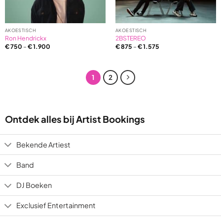
AKOESTISCH
AKOESTISCH
Ron Hendrickx
2BSTEREO
€
750
–
€
1.900
€
875
–
€
1.575
1
2
Ontdek alles bij Artist Bookings
Bekende Artiest
Band
DJ Boeken
Exclusief Entertainment