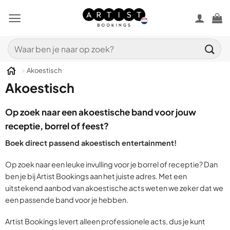
Ga
naar
inhoud
Zoeken
naar:
>
Akoestisch
Akoestisch
Op zoek naar een akoestische band voor jouw
receptie, borrel of feest?
Boek direct passend akoestisch entertainment!
Op zoek naar een leuke invulling voor je borrel of receptie? Dan
ben je bij Artist Bookings aan het juiste adres. Met een
uitstekend aanbod van akoestische acts weten we zeker dat we
een passende band voor je hebben.
Artist Bookings levert alleen professionele acts, dus je kunt