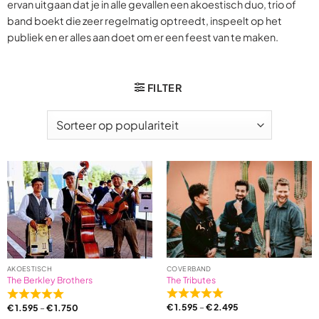
ervan uitgaan dat je in alle gevallen een akoestisch duo, trio of
band boekt die zeer regelmatig optreedt, inspeelt op het
publiek en er alles aan doet om er een feest van te maken.
FILTER
COVERBAND
AKOESTISCH
The Tributes
The Berkley Brothers
Rated
Rated
€
1.595
–
€
2.495
€
1.595
–
€
1.750
5,0
5,0