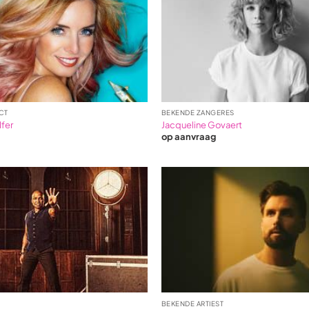
CT
BEKENDE ZANGERES
fer
Jacqueline Govaert
op aanvraag
BEKENDE ARTIEST