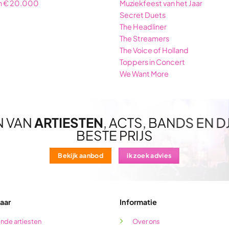
n € 20.000
Muziekfeest van het Jaar
Secret Duets
The Headliner
The Streamers
The Voice of Holland
Toppers in Concert
We Want More
N VAN
ARTIESTEN
, ACTS, BANDS EN D
BESTE PRIJS
Bekijk aanbod
ik zoek advies
aar
Informatie
nde artiesten
Over ons