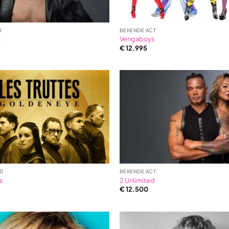
J
BEKENDE ACT
x
Vengaboys
€
12.995
D
BEKENDE ACT
es
2 Unlimited
€
12.500