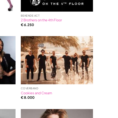
BEKENDE ACT
2 Brothers on the 4th Floor
€
6.250
COVERBAND
Cookies and Cream
€
8.000