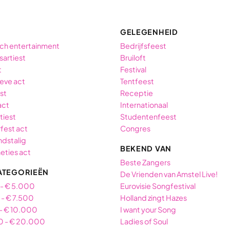
GELEGENHEID
ch entertainment
Bedrijfsfeest
sartiest
Bruiloft
t
Festival
ieve act
Tentfeest
est
Receptie
act
Internationaal
tiest
Studentenfeest
fest act
Congres
dstalig
BEKEND VAN
neties act
Beste Zangers
ATEGORIEËN
De Vrienden van Amstel Live!
 - € 5.000
Eurovisie Songfestival
- € 7.500
Holland zingt Hazes
- € 10.000
I want your Song
0 - € 20.000
Ladies of Soul