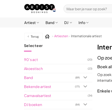
Ga
Zoeken
naar
naar:
inhoud
Artiest
Band
DJ
Info
>
Artiesten
>
Internationale artiest
Inte
Selecteer
Op zoe
90's act
(20)
Boek all
Akoestisch
(23)
Op zoek n
Band
(89)
internat
Bekende artiest
(171)
Enkele
Carnavalsartiest
(34)
DJ boeken
(84)