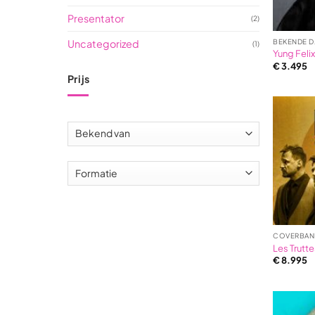
Presentator
(2)
Uncategorized
BEKENDE D
(1)
Yung Feli
€
3.495
Prijs
Min.
Max.
prijs
prijs
COVERBAN
Les Trutt
€
8.995