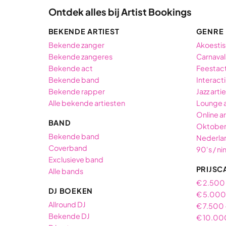
Ontdek alles bij Artist Bookings
BEKENDE ARTIEST
GENRE
Bekende zanger
Akoestis
Bekende zangeres
Carnaval
Bekende act
Feestac
Bekende band
Interact
Bekende rapper
Jazz arti
Alle bekende artiesten
Lounge 
Online ar
BAND
Oktober
Bekende band
Nederlan
Coverband
90's / ni
Exclusieve band
PRIJSC
Alle bands
€ 2.500
DJ BOEKEN
€ 5.000 
Allround DJ
€ 7.500 
Bekende DJ
€ 10.00