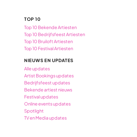
1
ratings
TOP 10
Top 10 Bekende Artiesten
Top 10 Bedrijfsfeest Artiesten
Top 10 Bruiloft Artiesten
Top 10 Festival Artiesten
NIEUWS EN UPDATES
Alle updates
Artist Bookings updates
Bedrijfsfeest updates
Bekende artiest nieuws
Festival updates
Online events updates
Spotlight
TV en Media updates