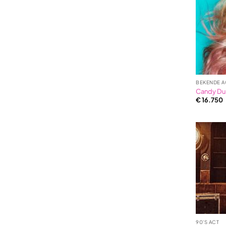
BEKENDE A
Candy Dul
€
16.750
90'S ACT