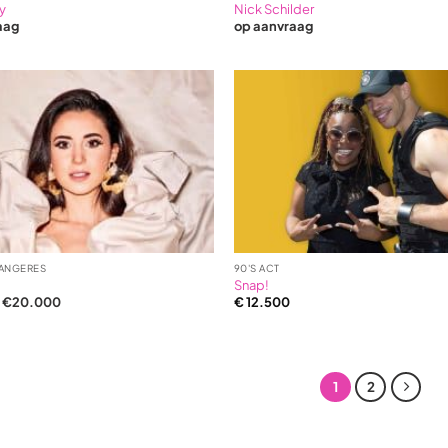
y
Nick Schilder
aag
op aanvraag
ANGERES
90'S ACT
Snap!
n €20.000
€
12.500
1
2