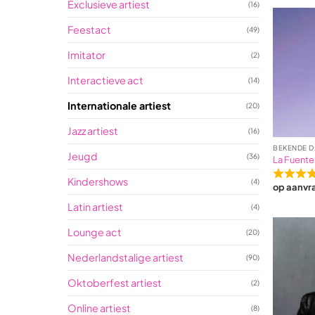
Exclusieve artiest
(16)
Feestact
(49)
Imitator
(2)
Interactieve act
(14)
Internationale artiest
(20)
Jazz artiest
(16)
BEKENDE D
Jeugd
(36)
La Fuente
Ra
Kindershows
(4)
op aanvr
5,0
Latin artiest
out
(4)
of
Lounge act
(20)
5
ba
Nederlandstalige artiest
(90)
on
3
Oktoberfest artiest
(2)
rat
Online artiest
(8)