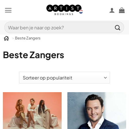
Ga
naar
inhoud
Zoeken
naar:
>
Beste Zangers
Beste Zangers