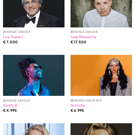
on
2
ratings
BEKENDE ZANGER
BEKENDE ZANGER
Lee Towers
Jaap Reesema
€
7.000
€
17.500
BEKENDE ZANGER
BEKENDE ZANGERES
Kenny B
Numidia
€
4.995
€
6.995