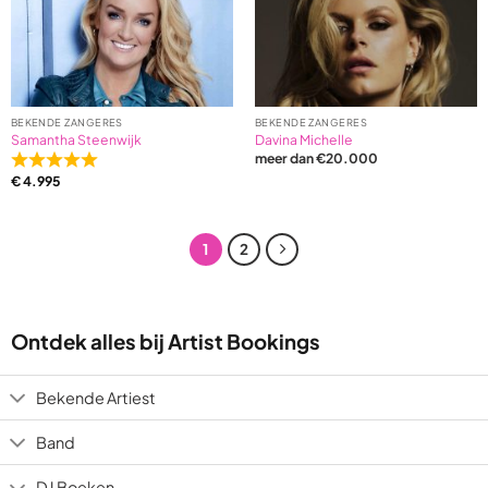
BEKENDE ZANGERES
BEKENDE ZANGERES
Samantha Steenwijk
Davina Michelle
meer dan €20.000
Rated
€
4.995
5,0
out
of
1
2
5
based
on
2
ratings
Ontdek alles bij Artist Bookings
Bekende Artiest
Band
DJ Boeken