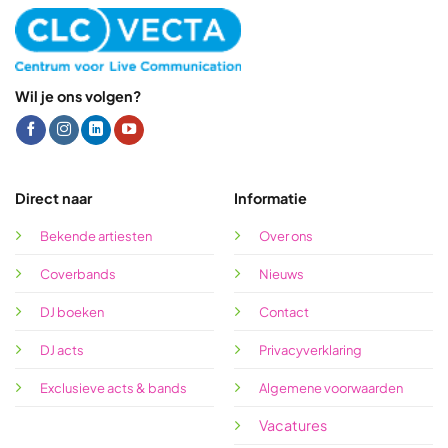
Wil je ons volgen?
Direct naar
Informatie
Bekende artiesten
Over ons
Coverbands
Nieuws
DJ boeken
Contact
DJ acts
Privacyverklaring
Exclusieve acts & bands
Algemene voorwaarden
Vacatures