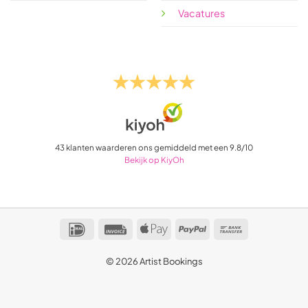
Vacatures
43
klanten waarderen ons gemiddeld met een
9.8
/
10
Bekijk op KiyOh
IDeal
Invoice
Apple
PayPal
Bank
Pay
Transfer
© 2026 Artist Bookings