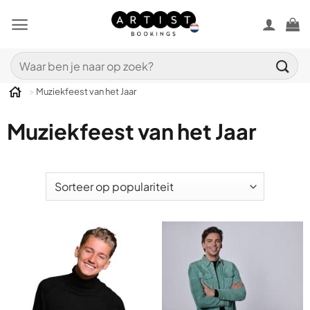
Ga
naar
inhoud
Zoeken
naar:
>
Muziekfeest van het Jaar
Muziekfeest van het Jaar