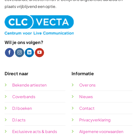
plaats vrijblijvend een optie.
Wil je ons volgen?
Direct naar
Informatie
Bekende artiesten
Over ons
Coverbands
Nieuws
DJ boeken
Contact
DJ acts
Privacyverklaring
Exclusieve acts & bands
Algemene voorwaarden