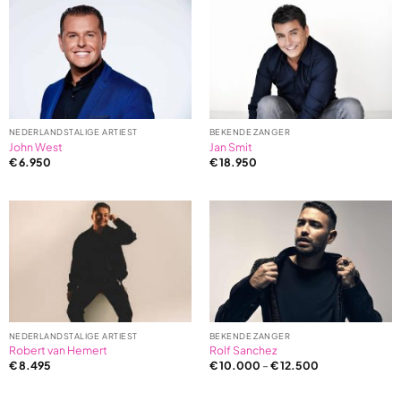
5
based
on
1
ratings
NEDERLANDSTALIGE ARTIEST
BEKENDE ZANGER
John West
Jan Smit
€
6.950
€
18.950
NEDERLANDSTALIGE ARTIEST
BEKENDE ZANGER
Robert van Hemert
Rolf Sanchez
€
8.495
€
10.000
–
€
12.500