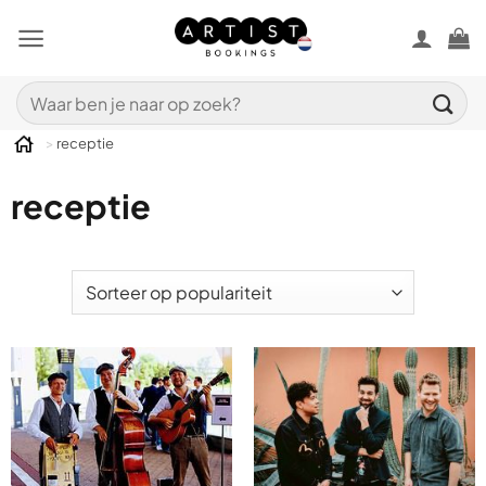
Ga
naar
inhoud
Zoeken
naar:
>
receptie
receptie