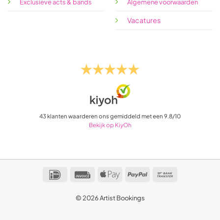
Exclusieve acts & bands
Algemene voorwaarden
Vacatures
43
klanten waarderen ons gemiddeld met een
9.8
/
10
Bekijk op KiyOh
IDeal
Invoice
Apple
PayPal
Bank
Pay
Transfer
© 2026 Artist Bookings