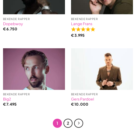
BEKENDE RAPPER
BEKENDE RAPPER
Dopebwoy
Lange Frans
€
6.750
Rated
€
3.995
5,0
out
of
5
based
on
1
ratings
BEKENDE RAPPER
BEKENDE RAPPER
Big2
Gers Pardoel
€
7.495
€
10.000
1
2