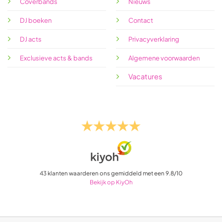
Coverbands
Nieuws
DJ boeken
Contact
DJ acts
Privacyverklaring
Exclusieve acts & bands
Algemene voorwaarden
Vacatures
43
klanten waarderen ons gemiddeld met een
9.8
/
10
Bekijk op KiyOh