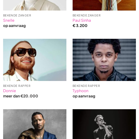
BEKENDE ZANGER
BEKENDE ZANGER
Snelle
Paul Sinha
op aanvraag
€
3.200
BEKENDE RAPPER
BEKENDE RAPPER
Donnie
Typhoon
meer dan €20.000
op aanvraag