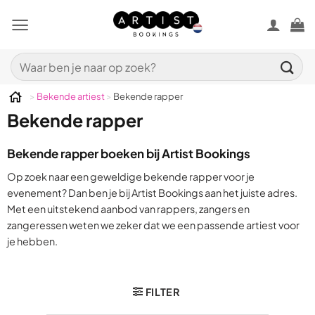
Ga
naar
inhoud
Zoeken
naar:
>
Bekende artiest
>
Bekende rapper
Bekende rapper
Bekende rapper boeken bij Artist Bookings
Op zoek naar een geweldige bekende rapper voor je
evenement? Dan ben je bij Artist Bookings aan het juiste adres.
Met een uitstekend aanbod van rappers, zangers en
zangeressen weten we zeker dat we een passende artiest voor
je hebben.
FILTER