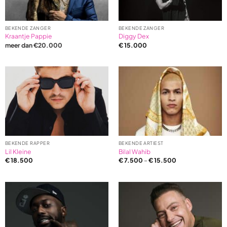
BEKENDE ZANGER
BEKENDE ZANGER
Kraantje Pappie
Diggy Dex
meer dan €20.000
€
15.000
BEKENDE RAPPER
BEKENDE ARTIEST
Lil Kleine
Bilal Wahib
€
18.500
€
7.500
–
€
15.500