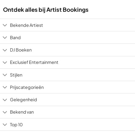
based
on
Ontdek alles bij Artist Bookings
3
ratings
Bekende Artiest
Band
DJ Boeken
Exclusief Entertainment
Stijlen
Prijscategorieën
Gelegenheid
Bekend van
Top 10