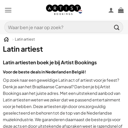
Ga
naar
inhoud
Zoeken
naar:
>
Latin artiest
Latin artiest
Latin artiesten boek je bij Artist Bookings
Voor de beste deals in Nederland en
België!
Op zoek naar een geweldige Latin act of artiest voor je feest?
Denk je aan het Braziliaanse Carnaval? Dan ben je bij Artist
Bookings aan het juiste adres. Met een uitstekend aanbod van
Latin artiesten weten we zeker dat we passend entertainment
voor je hebben. Deze artiesten zijn door ons zorgvuldig
geselecteerd en behoren tot de top van de Nederlandse
muziekindustrie. We garanderen daarnaast de beste prijs voor
deze acts en door uitstekende afspraken weet je razendsnel of