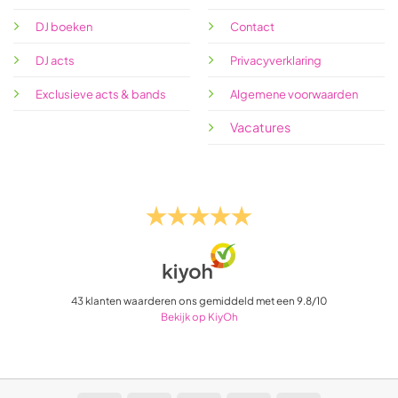
DJ boeken
Contact
DJ acts
Privacyverklaring
Exclusieve acts & bands
Algemene voorwaarden
Vacatures
43
klanten waarderen ons gemiddeld met een
9.8
/
10
Bekijk op KiyOh