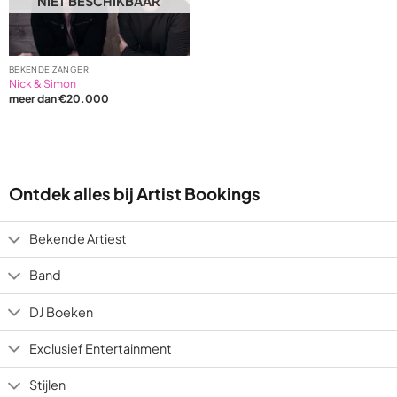
NIET BESCHIKBAAR
2
1
ratings
ratings
BEKENDE ZANGER
Nick & Simon
meer dan €20.000
Ontdek alles bij Artist Bookings
Bekende Artiest
Band
DJ Boeken
Exclusief Entertainment
Stijlen