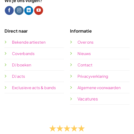
Wil je ons volgen?
Direct naar
Informatie
Bekende artiesten
Over ons
Coverbands
Nieuws
DJ boeken
Contact
DJ acts
Privacyverklaring
Exclusieve acts & bands
Algemene voorwaarden
Vacatures