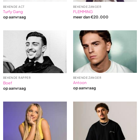
BEKENDE ACT
BEKENDE ZANGER
Turfy Gang
FLEMMING
op aanvraag
meer dan €20.000
BEKENDE ZANGER
BEKENDE RAPPER
Antoon
Boef
op aanvraag
op aanvraag