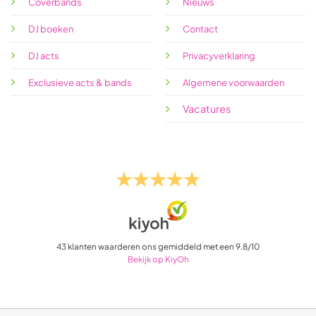
Coverbands
Nieuws
DJ boeken
Contact
DJ acts
Privacyverklaring
Exclusieve acts & bands
Algemene voorwaarden
Vacatures
43
klanten waarderen ons gemiddeld met een
9.8
/
10
Bekijk op KiyOh