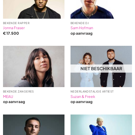
1
ratings
BEKENDE RAPPER
BEKENDE DJ
Jonna Fraser
Sam Hofman
€
17.500
op aanvraag
NIET BESCHIKBAAR
BEKENDE ZANGERES
NEDERLANDSTALIGE ARTIEST
MEAU
Suzan & Freek
op aanvraag
op aanvraag