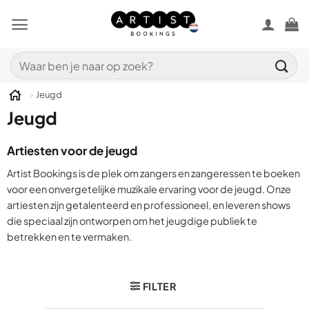
Ga
naar
inhoud
Zoeken
naar:
>
Jeugd
Jeugd
Artiesten voor de jeugd
Artist Bookings is de plek om zangers en zangeressen te boeken
voor een onvergetelijke muzikale ervaring voor de jeugd. Onze
artiesten zijn getalenteerd en professioneel, en leveren shows
die speciaal zijn ontworpen om het jeugdige publiek te
betrekken en te vermaken.
FILTER