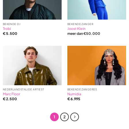
BEKENDE DJ
BEKENDE ZANGER
Trobi
Joost Klein
€
5.500
meer dan €50.000
NEDERLANDSTALIGE ARTIEST
BEKENDE ZANGERES
Marc Floor
Numidia
€
2.500
€
6.995
1
2