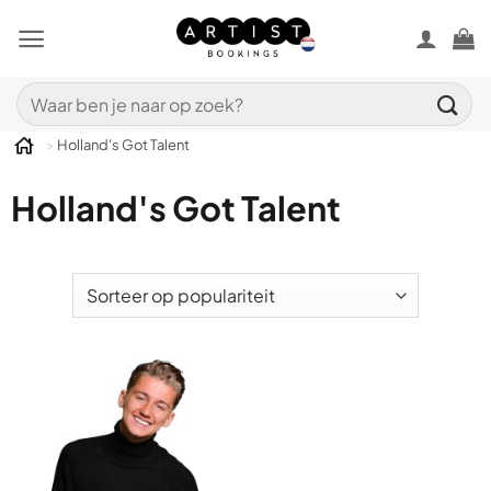
Ga
naar
inhoud
Zoeken
naar:
>
Holland's Got Talent
Holland's Got Talent