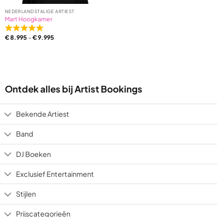
NEDERLANDSTALIGE ARTIEST
Mart Hoogkamer
Rated
€
8.995
–
€
9.995
5,0
out
of
5
based
on
Ontdek alles bij Artist Bookings
1
ratings
Bekende Artiest
Band
DJ Boeken
Exclusief Entertainment
Stijlen
Prijscategorieën