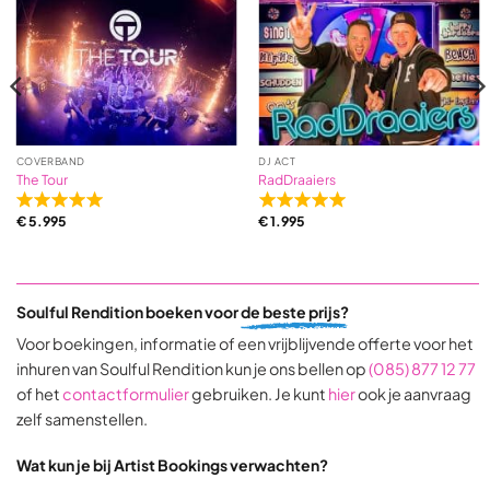
1
ratings
COVERBAND
DJ ACT
The Tour
RadDraaiers
Rated
Rated
€
5.995
€
1.995
5,0
5,0
out
out
of
of
5
5
Soulful Rendition boeken voor
de beste prijs?
based
based
on
on
Voor boekingen, informatie of een vrijblijvende offerte voor het
31
9
inhuren van Soulful Rendition kun je ons bellen op
(085) 877 12 77
ratings
ratings
of het
contactformulier
gebruiken. Je kunt
hier
ook je aanvraag
zelf samenstellen.
Wat kun je bij Artist Bookings verwachten?