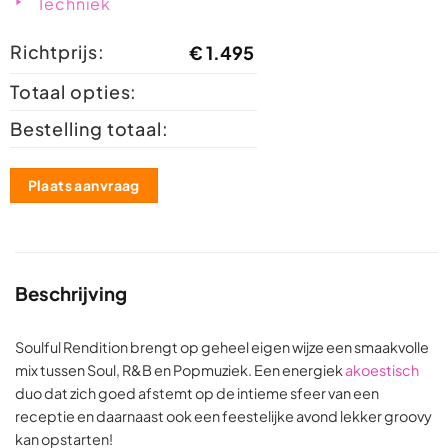
Techniek
Richtprijs:
€
1.495
Totaal opties:
Bestelling totaal:
Plaats aanvraag
Beschrijving
Soulful Rendition brengt op geheel eigen wijze een smaakvolle
mix tussen Soul, R&B en Popmuziek. Een energiek
akoestisch
duo dat zich goed afstemt op de intieme sfeer van een
receptie en daarnaast ook een feestelijke avond lekker groovy
kan opstarten!