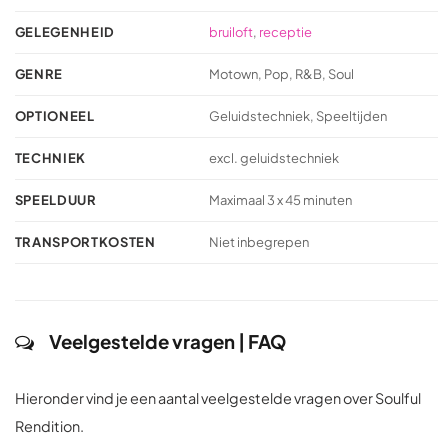
GELEGENHEID
bruiloft
,
receptie
GENRE
Motown, Pop, R&B, Soul
OPTIONEEL
Geluidstechniek, Speeltijden
TECHNIEK
excl. geluidstechniek
SPEELDUUR
Maximaal 3 x 45 minuten
TRANSPORTKOSTEN
Niet inbegrepen
Veelgestelde vragen | FAQ
Hieronder vind je een aantal veelgestelde vragen over Soulful
Rendition.