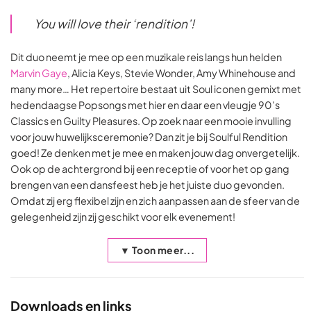
You will love their ‘rendition’!
Dit duo neemt je mee op een muzikale reis langs hun helden
Marvin Gaye
, Alicia Keys, Stevie Wonder, Amy Whinehouse and
many more… Het repertoire bestaat uit Soul iconen gemixt met
hedendaagse Popsongs met hier en daar een vleugje 90’s
Classics en Guilty Pleasures. Op zoek naar een mooie invulling
voor jouw huwelijksceremonie? Dan zit je bij Soulful Rendition
goed! Ze denken met je mee en maken jouw dag onvergetelijk.
Ook op de achtergrond bij een receptie of voor het op gang
brengen van een dansfeest heb je het juiste duo gevonden.
Omdat zij erg flexibel zijn en zich aanpassen aan de sfeer van de
gelegenheid zijn zij geschikt voor elk evenement!
▼ Toon meer...
Downloads en links