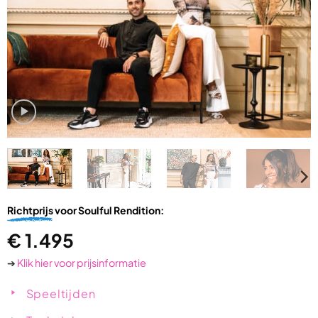
Richtprijs
voor Soulful Rendition:
€
1.495
➔
Klik hier voor prijsinformatie
Speeltijden