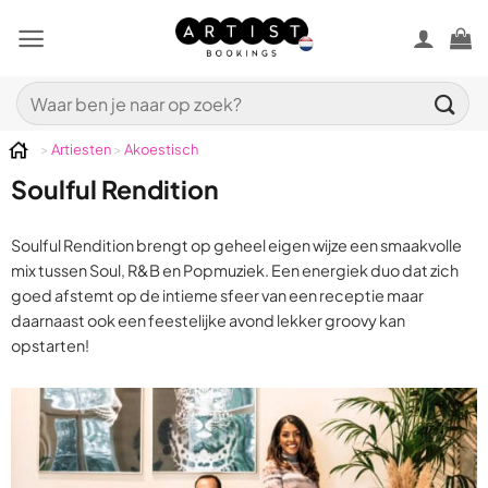
Ga
naar
inhoud
Zoeken
naar:
>
Artiesten
>
Akoestisch
Soulful Rendition
Soulful Rendition brengt op geheel eigen wijze een smaakvolle
mix tussen Soul, R&B en Popmuziek. Een energiek duo dat zich
goed afstemt op de intieme sfeer van een receptie maar
daarnaast ook een feestelijke avond lekker groovy kan
opstarten!