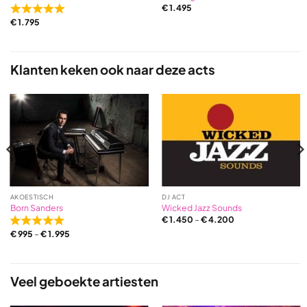
€
1.495
Rated
€
1.795
5,0
out
of
5
Klanten keken ook naar deze acts
based
on
4
ratings
AKOESTISCH
DJ ACT
Born Sanders
Wicked Jazz Sounds
€
1.450
–
€
4.200
Rated
€
995
–
€
1.995
5,0
out
of
5
Veel geboekte artiesten
based
on