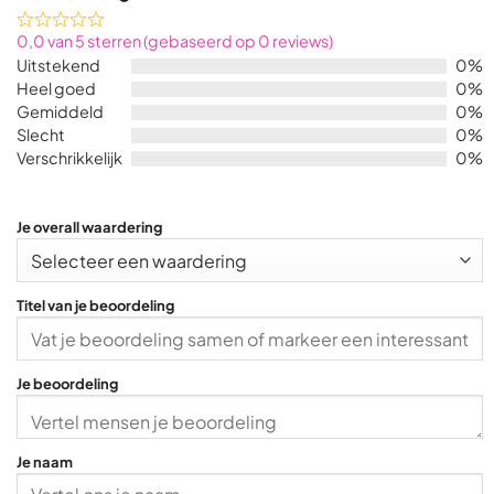
Rated
0,0 van 5 sterren (gebaseerd op 0 reviews)
0,0
Uitstekend
0%
out
Heel goed
0%
of
Gemiddeld
0%
5
Slecht
0%
Verschrikkelijk
0%
Je overall waardering
Titel van je beoordeling
Je beoordeling
Je naam