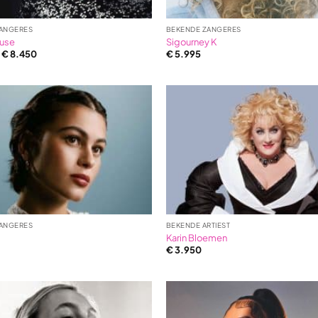
ANGERES
BEKENDE ZANGERES
ouse
Sigourney K
–
€
8.450
€
5.995
ANGERES
BEKENDE ARTIEST
Karin Bloemen
€
3.950