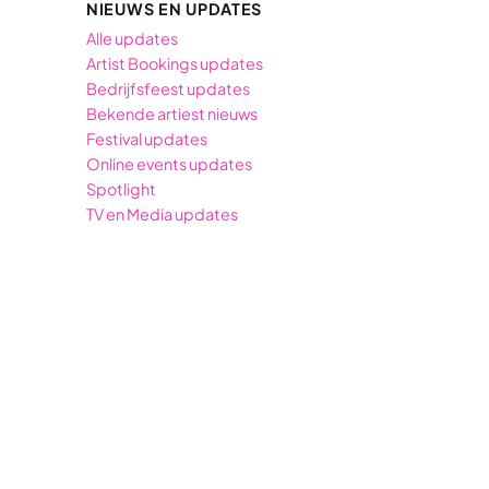
NIEUWS EN UPDATES
Alle updates
Artist Bookings updates
Bedrijfsfeest updates
Bekende artiest nieuws
Festival updates
Online events updates
Spotlight
TV en Media updates