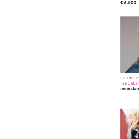
€
6.500
BEKENDE Z
Ilse DeLa
meer da