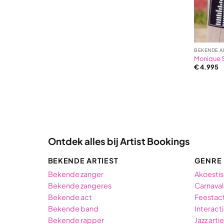
BEKENDE A
Monique 
€
4.995
Ontdek alles bij Artist Bookings
BEKENDE ARTIEST
GENRE
Bekende zanger
Akoestis
Bekende zangeres
Carnaval
Bekende act
Feestac
Bekende band
Interact
Bekende rapper
Jazz arti