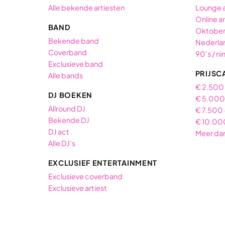
Alle bekende artiesten
Lounge 
Online ar
BAND
Oktober
Bekende band
Nederlan
Coverband
90's / ni
Exclusieve band
PRIJSC
Alle bands
€ 2.500
DJ BOEKEN
€ 5.000 
Allround DJ
€ 7.500 
Bekende DJ
€ 10.00
DJ act
Meer da
Alle DJ's
EXCLUSIEF ENTERTAINMENT
Exclusieve coverband
Exclusieve artiest