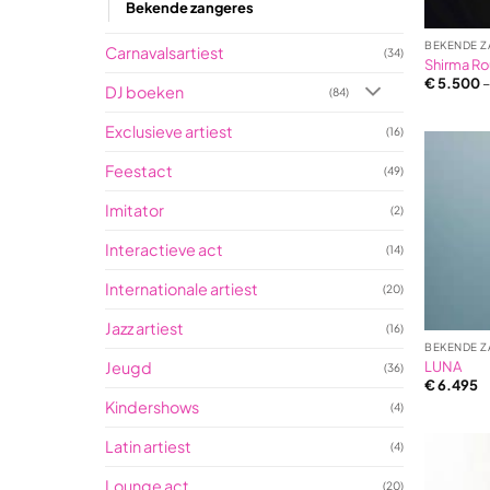
Bekende zangeres
BEKENDE Z
Carnavalsartiest
(34)
Shirma R
€
5.500
DJ boeken
(84)
Exclusieve artiest
(16)
Feestact
(49)
Imitator
(2)
Interactieve act
(14)
Internationale artiest
(20)
Jazz artiest
(16)
BEKENDE Z
Jeugd
LUNA
(36)
€
6.495
Kindershows
(4)
Latin artiest
(4)
Lounge act
(20)