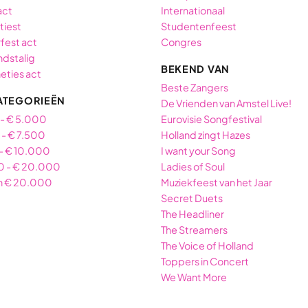
act
Internationaal
tiest
Studentenfeest
fest act
Congres
dstalig
BEKEND VAN
neties act
Beste Zangers
ATEGORIEËN
De Vrienden van Amstel Live!
 - € 5.000
Eurovisie Songfestival
- € 7.500
Holland zingt Hazes
- € 10.000
I want your Song
0 - € 20.000
Ladies of Soul
n € 20.000
Muziekfeest van het Jaar
Secret Duets
The Headliner
The Streamers
The Voice of Holland
Toppers in Concert
We Want More