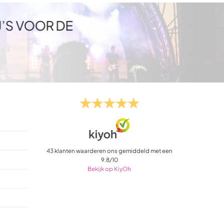
J’S VOOR DE
43
klanten waarderen ons gemiddeld met een
9.8
/
10
Bekijk op KiyOh