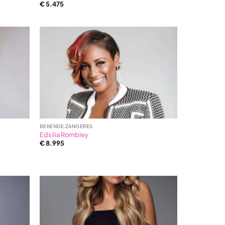
€
5.475
BEKENDE ZANGERES
Edsilia Rombley
€
8.995