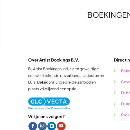
BOEKINGE
Over Artist Bookings B.V.
Direct n
Bij Artist Bookings vind je een geweldige
Beke
selectie bekende coverbands, artiesten en
Cove
DJ's. Bekijk ons uitgebreide aanbod en
plaats vrijblijvend een optie.
DJ b
DJ a
Excl
Wil je ons volgen?