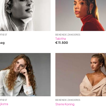
RTIEST
BEKENDE ZANGERES
Tabitha
aag
€
11.500
RTIEST
BEKENDE ZANGERES
jkstra
Sterre Koning