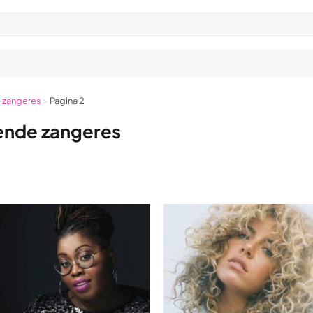
 zangeres
>
Pagina 2
nde zangeres