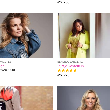
€
2.750
ANGERES
BEKENDE ZANGERES
nge
Trijntje Oosterhuis
n €20.000
Rated
€
9.975
5,0
out
of
5
based
on
1