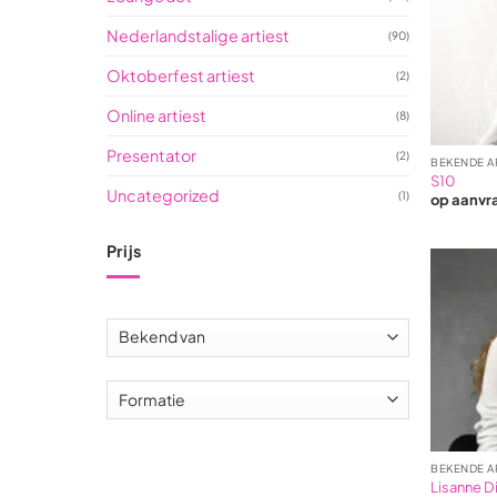
Nederlandstalige artiest
(90)
Oktoberfest artiest
(2)
Online artiest
(8)
Presentator
(2)
BEKENDE A
S10
Uncategorized
(1)
op aanvr
Prijs
Min.
Max.
prijs
prijs
BEKENDE A
Lisanne Di