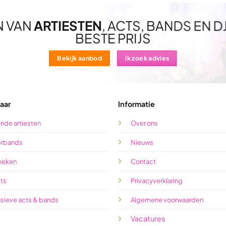
N VAN
ARTIESTEN
, ACTS, BANDS EN D
BESTE PRIJS
Bekijk aanbod
ik zoek advies
aar
Informatie
nde artiesten
Over ons
rbands
Nieuws
oeken
Contact
cts
Privacyverklaring
usieve acts & bands
Algemene voorwaarden
Vacatures