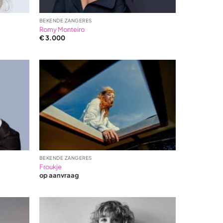
BEKENDE ZANGERES
Romy Monteiro
€
3.000
BEKENDE ZANGERES
Froukje
op aanvraag