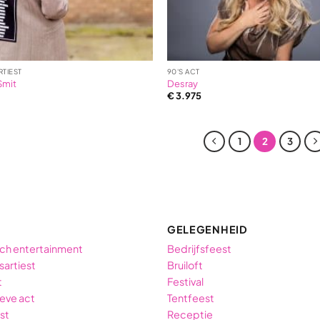
ratings
RTIEST
90'S ACT
Smit
Desray
€
3.975
1
2
3
GELEGENHEID
ch entertainment
Bedrijfsfeest
sartiest
Bruiloft
t
Festival
ieve act
Tentfeest
est
Receptie