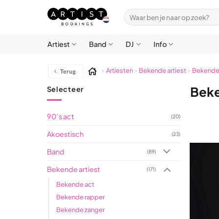
Ga
Zoeken
naar
naar:
inhoud
Artiest
Band
DJ
Info
>
Artiesten
>
Bekende artiest
>
Bekende
Beke
Selecteer
90's act
(20)
Akoestisch
(23)
Band
(89)
Bekende artiest
(171)
Bekende act
Bekende rapper
Bekende zanger