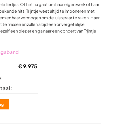
e liedjes. Of het nu gaat om haar eigen werk of haar
bekende hits, Trijntje weet altijd te imponeren met
em en haar vermogen om de luisteraar te raken. Haar
t te missen en zullen altijd een onvergetelijke
 jezelf een plezier en ga naar een concert van Trijntje
ngsband
€
9.975
s:
taal:
ag