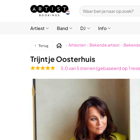
Ga
Zoeken
naar
naar:
inhoud
Artiest
Band
DJ
Info
>
Artiesten
>
Bekende artiest
>
Bekende
Trijntje Oosterhuis
5,0 van 5 sterren (gebaseerd op 1 revi
Rated
5,0
out
of
5