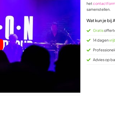
het
contactform
samenstellen.
Wat kun je bij
Gratis
offert
14 dagen
vri
Professionel
Advies op bas