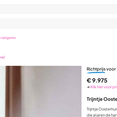
 zangeres
ew)
Richtprijs
voor 
€
9.975
➔
Klik hier voor p
Trijntje Oost
Trijntje Oosterhu
die al jaren de h