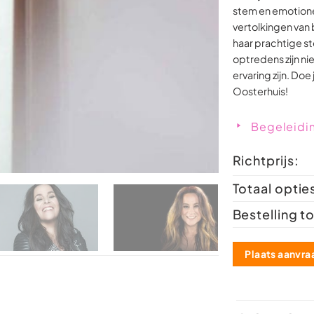
stem en emotionel
vertolkingen van 
haar prachtige st
optredens zijn nie
ervaring zijn. Doe
Oosterhuis!
Begeleidi
Richtprijs:
Totaal optie
Bestelling to
Plaats aanvra