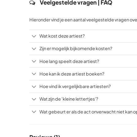
Veelgestelde vragen | FAQ
Hieronder vind je een aantal veelgestelde vragen over
Wat kost deze artiest?
Zijn er mogelijk bijkomende kosten?
Hoe lang speelt deze artiest?
Hoe kan ik deze artiest boeken?
Hoe vind ik vergelijkbare artiesten?
Wat zijn de 'kleine lettertjes'?
Wat gebeurt er als de act onverwacht niet kan 