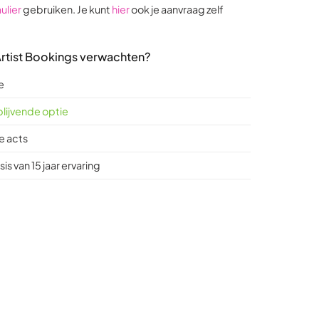
ulier
gebruiken. Je kunt
hier
ook je aanvraag zelf
 Artist Bookings verwachten?
e
jblijvende optie
e acts
is van 15 jaar ervaring