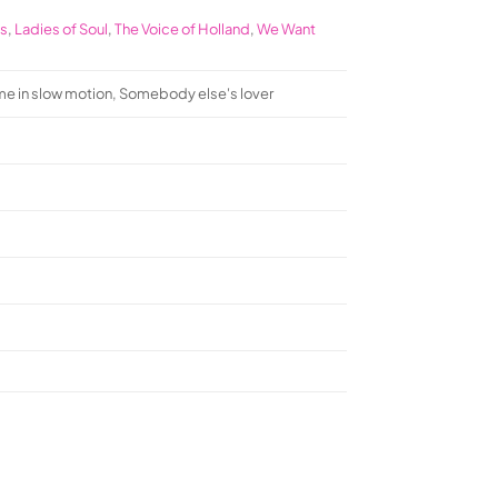
es
,
Ladies of Soul
,
The Voice of Holland
,
We Want
me in slow motion, Somebody else's lover