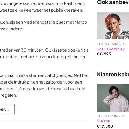
Ook aanbevo
efde zangeressen en een waar muzikaal talent.
et ze elke keer weer het publiek te raken.
ouch, als een Nederlandstalig duet met Marco
azzstandards.
BEKENDE ZANGERES
Edsilia Rombley
ptreden van 30 minuten. Ook is ze te boeken als
€
8.995
ie contact met ons op voor de mogelijkheden
Klanten kek
an haar unieke stem en catchy liedjes. Met het
der de indruk zijn en het zal zorgen voor een
oor meer informatie over de beschikbaarheid
 regelen.
er...
BEKENDE ZANGER
Nielson
€
19.500