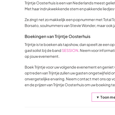
Trijntje Oosterhuis is een van Nederlands meest geli
Met haar indrukwekkende stem en pakkende liedjes we
Ze zingt net zo makkelijk een popnummer met Total T
Borsato, soulnummers van Stevie Wonder, maar ook j
Boekingen van Trijntje Oosterhuis
Trijntje is te boeken als tapshow, dan speelt ze een o
gastsolist bij de band
SESSION
. Neem voor informat
op jouw evenement.
Boek Trijntje voor uw volgende evenement en geniet v
optreden van Trijntje zullen uw gasten ongetwijfeld on
onvergetelijke ervaring. Neem contact met ons op v
en de prijzen van Trijntje Oosterhuis om uw boeking te
▼ Toon me