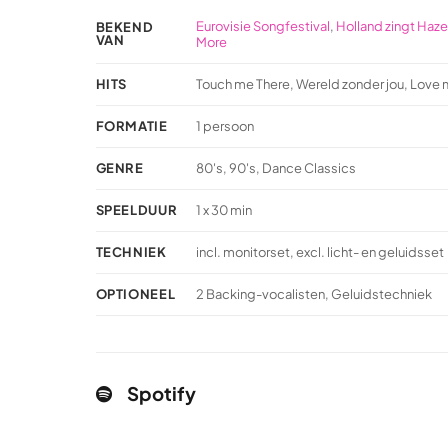
Eurovisie Songfestival
,
Holland zingt Haz
BEKEND
VAN
More
HITS
Touch me There, Wereld zonder jou, Love 
FORMATIE
1 persoon
GENRE
80's, 90's, Dance Classics
SPEELDUUR
1 x 30 min
TECHNIEK
incl. monitorset, excl. licht- en geluidsset
OPTIONEEL
2 Backing-vocalisten, Geluidstechniek
Spotify