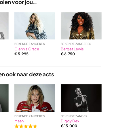
len voor jou…
BEKENDE ZANGERES
BEKENDE ZANGERES
BEKENDE ZAN
Glennis Grace
Berget Lewis
Romy Monte
€
5.995
€
6.750
€
3.000
en ook naar deze acts
BEKENDE ZANGERES
BEKENDE ZANGER
BEKENDE ZAN
Maan
Diggy Dex
Miss Montre
€
15.000
Rated
Rated