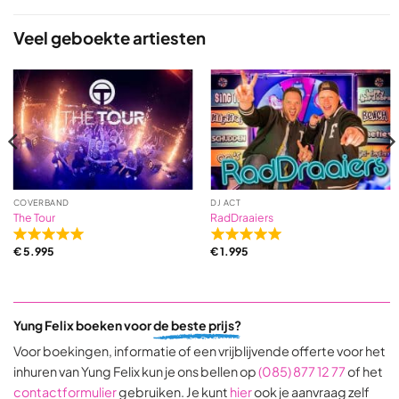
of
5
Veel geboekte artiesten
based
on
2
ratings
COVERBAND
DJ ACT
The Tour
RadDraaiers
Rated
Rated
€
5.995
€
1.995
5,0
5,0
out
out
of
of
5
5
Yung Felix boeken voor
de beste prijs?
based
based
on
on
Voor boekingen, informatie of een vrijblijvende offerte voor het
31
9
inhuren van Yung Felix kun je ons bellen op
(085) 877 12 77
of het
ratings
ratings
contactformulier
gebruiken. Je kunt
hier
ook je aanvraag zelf