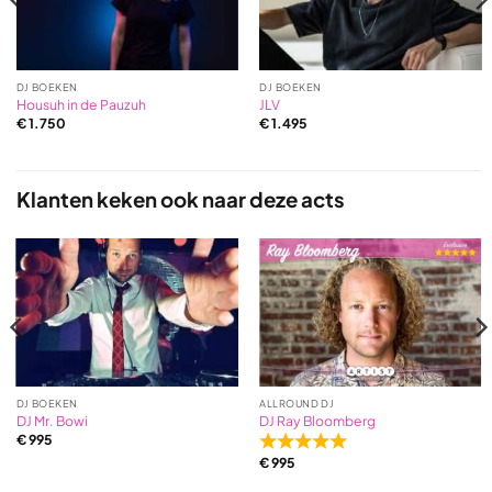
DJ BOEKEN
DJ BOEKEN
Housuh in de Pauzuh
JLV
€
1.750
€
1.495
Klanten keken ook naar deze acts
DJ BOEKEN
ALLROUND DJ
DJ Mr. Bowi
DJ Ray Bloomberg
€
995
Rated
€
995
5,0
out