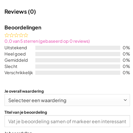
Reviews (0)
Beoordelingen
Rated
0,0 van 5 sterren (gebaseerd op 0 reviews)
0,0
Uitstekend
0%
out
Heel goed
0%
of
Gemiddeld
0%
5
Slecht
0%
Verschrikkelijk
0%
Je overall waardering
Titel van je beoordeling