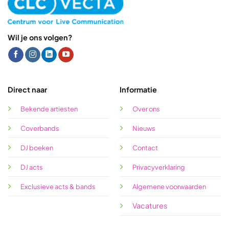
Wil je ons volgen?
Direct naar
Informatie
Bekende artiesten
Over ons
Coverbands
Nieuws
DJ boeken
Contact
DJ acts
Privacyverklaring
Exclusieve acts & bands
Algemene voorwaarden
Vacatures