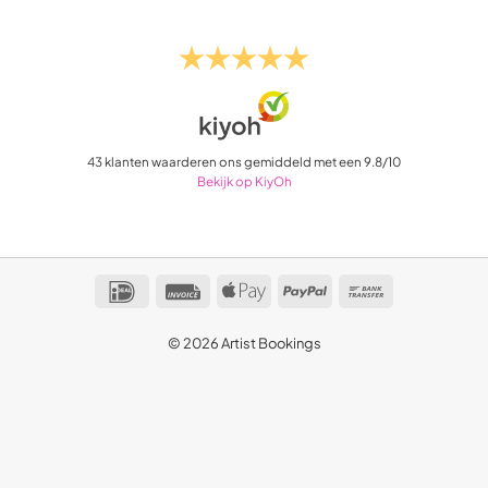
43
klanten waarderen ons gemiddeld met een
9.8
/
10
Bekijk op KiyOh
IDeal
Invoice
Apple
PayPal
Bank
Pay
Transfer
© 2026 Artist Bookings