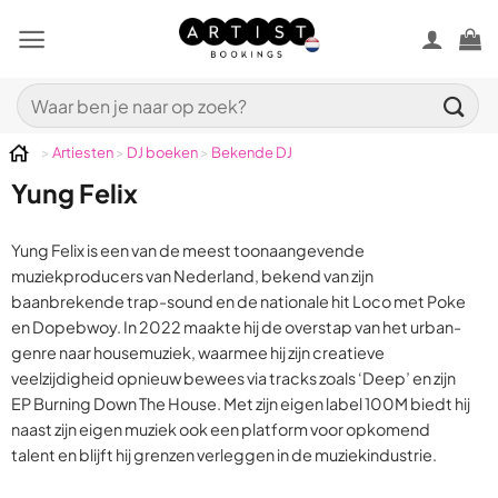
Ga
naar
inhoud
Zoeken
naar:
>
Artiesten
>
DJ boeken
>
Bekende DJ
Yung Felix
Yung Felix is een van de meest toonaangevende
muziekproducers van Nederland, bekend van zijn
baanbrekende trap-sound en de nationale hit Loco met Poke
en Dopebwoy. In 2022 maakte hij de overstap van het urban-
genre naar housemuziek, waarmee hij zijn creatieve
veelzijdigheid opnieuw bewees via tracks zoals ‘Deep’ en zijn
EP Burning Down The House. Met zijn eigen label 100M biedt hij
naast zijn eigen muziek ook een platform voor opkomend
talent en blijft hij grenzen verleggen in de muziekindustrie.