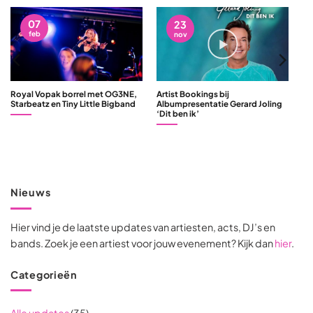
07
23
feb
nov
Royal Vopak borrel met OG3NE,
Artist Bookings bij
Starbeatz en Tiny Little Bigband
Albumpresentatie Gerard Joling
‘Dit ben ik’
Nieuws
Hier vind je de laatste updates van artiesten, acts, DJ’s en
bands. Zoek je een artiest voor jouw evenement? Kijk dan
hier
.
Categorieën