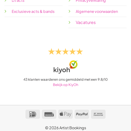
DJ acts
Privacyverklaring
Exclusieve acts & bands
Algemene voorwaarden
Vacatures
43
klanten waarderen ons gemiddeld met een
9.8
/
10
Bekijk op KiyOh
IDeal
Invoice
Apple
PayPal
Bank
Pay
Transfer
© 2026 Artist Bookings