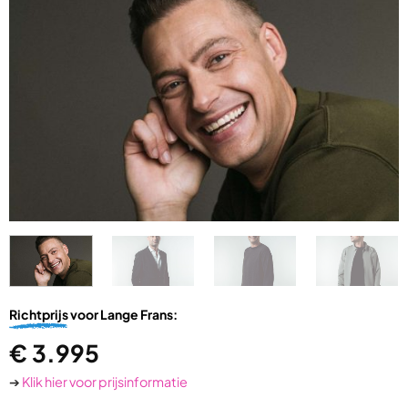
Richtprijs
voor Lange Frans:
€
3.995
➔
Klik hier voor prijsinformatie