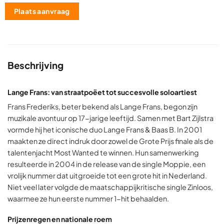
Plaats aanvraag
Beschrijving
Lange Frans: van straatpoëet tot succesvolle soloartiest
Frans Frederiks, beter bekend als Lange Frans, begon zijn
muzikale avontuur op 17-jarige leeftijd. Samen met Bart Zijlstra
vormde hij het iconische duo Lange Frans & Baas B. In 2001
maakten ze direct indruk door zowel de Grote Prijs finale als de
talentenjacht Most Wanted te winnen. Hun samenwerking
resulteerde in 2004 in de release van de single Moppie, een
vrolijk nummer dat uitgroeide tot een grote hit in Nederland.
Niet veel later volgde de maatschappijkritische single Zinloos,
waarmee ze hun eerste nummer 1-hit behaalden.
Prijzenregen en nationale roem