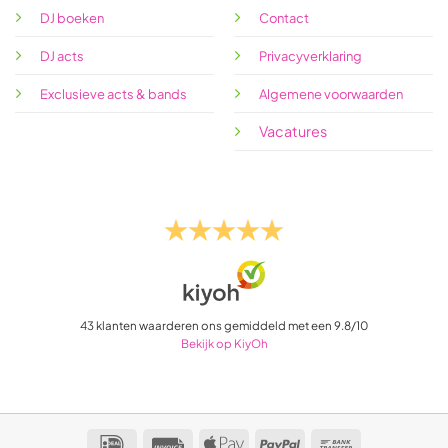
DJ boeken
Contact
DJ acts
Privacyverklaring
Exclusieve acts & bands
Algemene voorwaarden
Vacatures
43
klanten waarderen ons gemiddeld met een
9.8
/
10
Bekijk op KiyOh
IDeal
Invoice
Apple
PayPal
Bank