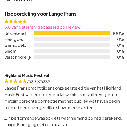
1 beoordeling voor
Lange Frans
Rated
5,0 van 5 sterren (gebaseerd op 1 review)
5,0
Uitstekend
100%
out
Heel goed
0%
of
Gemiddeld
0%
5
Slecht
0%
Verschrikkelijk
0%
Highland Music Festival
20/11/2025
R
Lange Frans bracht tijdens onze eerste editie van het Highland
a
Music Festival een optreden dat we niet snel zullen vergeten.
t
Met zijn oprechte connectie met het publiek wist hij van begin
e
tot eind een onvergetelijke show neer te zetten!
d
5
Zijn performance was ook iets waar niemand op had gerekend.
,
Lange Frans ging niet op, maar vo