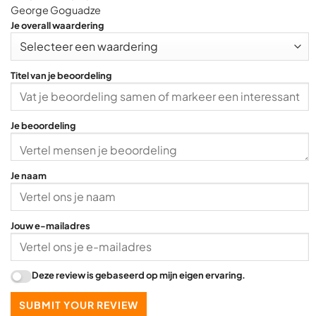
0
George Goguadze
o
Je overall waardering
u
t
o
Titel van je beoordeling
f
5
Je beoordeling
Je naam
Jouw e-mailadres
Deze review is gebaseerd op mijn eigen ervaring.
SUBMIT YOUR REVIEW