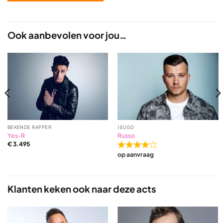
Ook aanbevolen voor jou…
BEKENDE RAPPER
JEUGD
Yes-R
Russo
€
3.495
Rated
op aanvraag
4,0
out
of
5
Klanten keken ook naar deze acts
based
on
1