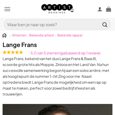
Ga
naar
inhoud
Zoeken
naar:
>
Artiesten
>
Bekende artiest
>
Bekende rapper
Lange Frans
5,0 van 5 sterren (gebaseerd op 1 review)
Rated
Lange Frans, bekend van het duo Lange Frans & Baas B,
5,0
scoorde grote hits als Moppie, Zinloos en Het Land Van. Na hun
out
succesvolle samenwerking begon hij aan een solocarrière, met
of
als hoogtepunt de nummer 1-hit Zing voor me. Naast
5
optredens biedt Lange Frans de mogelijkheid om een rap op
maat te maken, perfect voor zowel bedrijfsfeesten als
trouwerijen.