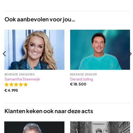
Ook aanbevolen voor jou…
BEKENDE ZANGERES
BEKENDE ZANGER
Samantha Steenwijk
Gerard Joling
€
18.500
Rated
€
4.995
5,0
out
of
5
Klanten keken ook naar deze acts
based
on
2
ratings