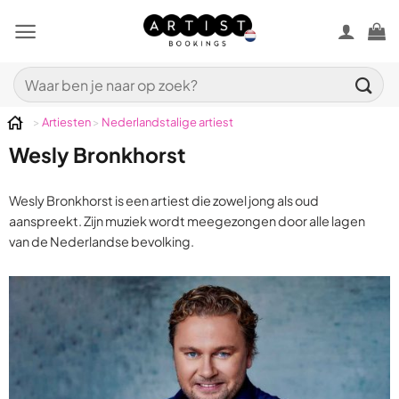
Ga
naar
inhoud
Zoeken
naar:
>
Artiesten
>
Nederlandstalige artiest
Wesly Bronkhorst
Wesly Bronkhorst is een artiest die zowel jong als oud
aanspreekt. Zijn muziek wordt meegezongen door alle lagen
van de Nederlandse bevolking.