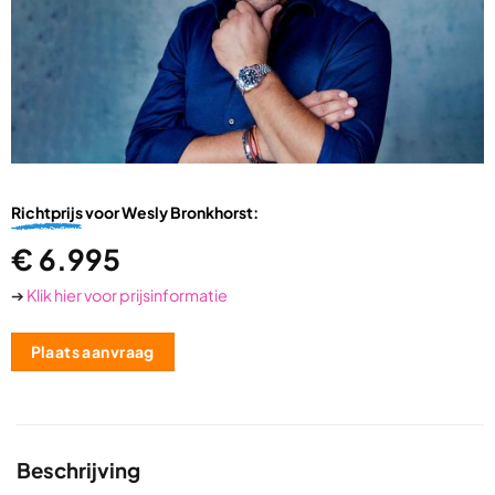
Richtprijs
voor Wesly Bronkhorst:
€
6.995
➔
Klik hier voor prijsinformatie
Plaats aanvraag
Beschrijving