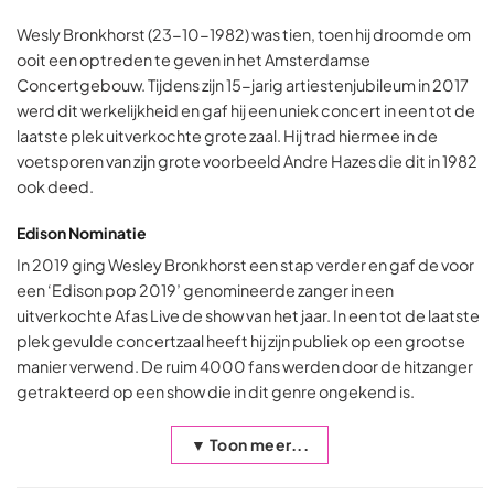
Wesly Bronkhorst (23-10-1982) was tien, toen hij droomde om
ooit een optreden te geven in het Amsterdamse
Concertgebouw. Tijdens zijn 15-jarig artiestenjubileum in 2017
werd dit werkelijkheid en gaf hij een uniek concert in een tot de
laatste plek uitverkochte grote zaal. Hij trad hiermee in de
voetsporen van zijn grote voorbeeld Andre Hazes die dit in 1982
ook deed.
Edison Nominatie
In 2019 ging Wesley Bronkhorst een stap verder en gaf de voor
een ‘Edison pop 2019’ genomineerde zanger in een
uitverkochte Afas Live de show van het jaar. In een tot de laatste
plek gevulde concertzaal heeft hij zijn publiek op een grootse
manier verwend. De ruim 4000 fans werden door de hitzanger
getrakteerd op een show die in dit genre ongekend is.
▼ Toon meer...