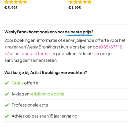
Rated
Rated
€
5.995
€
1.995
5,0
5,0
out
out
of
of
5
5
Wesly Bronkhorst boeken voor
de beste prijs?
based
based
on
on
Voor boekingen, informatie of een vrijblijvende offerte voor het
31
9
inhuren van Wesly Bronkhorst kun je ons bellen op
(085) 877 12
ratings
ratings
77
of het
contactformulier
gebruiken. Je kunt
hier
ook je
aanvraag zelf samenstellen.
Wat kun je bij Artist Bookings verwachten?
Gratis
offerte
14 dagen
vrijblijvende optie
Professionele acts
Advies op basis van 15 jaar ervaring