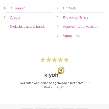
DJ boeken
Contact
DJ acts
Privacyverklaring
Exclusieve acts & bands
Algemene voorwaarden
Vacatures
43
klanten waarderen ons gemiddeld met een
9.8
/
10
Bekijk op KiyOh