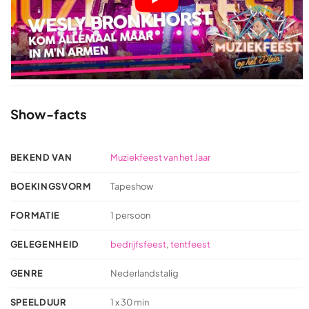
Show-facts
BEKEND VAN
Muziekfeest van het Jaar
BOEKINGSVORM
Tapeshow
FORMATIE
1 persoon
GELEGENHEID
bedrijfsfeest
,
tentfeest
GENRE
Nederlandstalig
SPEELDUUR
1 x 30 min