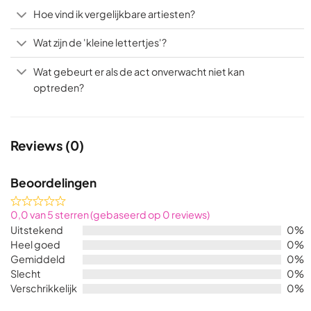
Hoe vind ik vergelijkbare artiesten?
Wat zijn de 'kleine lettertjes'?
Wat gebeurt er als de act onverwacht niet kan
optreden?
Reviews (0)
Beoordelingen
Rated
0,0 van 5 sterren (gebaseerd op 0 reviews)
0,0
Uitstekend
0%
out
Heel goed
0%
of
Gemiddeld
0%
5
Slecht
0%
Verschrikkelijk
0%