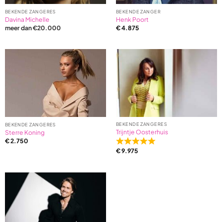
BEKENDE ZANGERES
BEKENDE ZANGER
Davina Michelle
Henk Poort
meer dan €20.000
€
4.875
BEKENDE ZANGERES
BEKENDE ZANGERES
Trijntje Oosterhuis
Sterre Koning
€
2.750
Rated
€
9.975
5,0
out
of
5
based
on
1
ratings