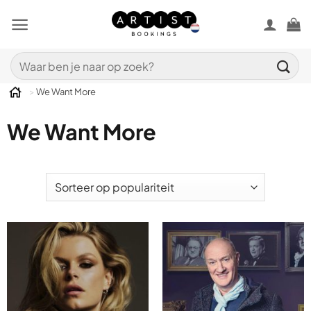
Ga
naar
inhoud
Zoeken
naar:
>
We Want More
We Want More