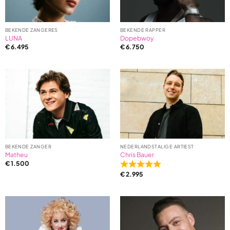
BEKENDE ZANGERES
BEKENDE RAPPER
LUNA
Dopebwoy
€
6.495
€
6.750
BEKENDE ZANGER
NEDERLANDSTALIGE ARTIEST
Matheu
Chris Bauer
€
1.500
Rated
€
2.995
5,0
out
of
5
based
on