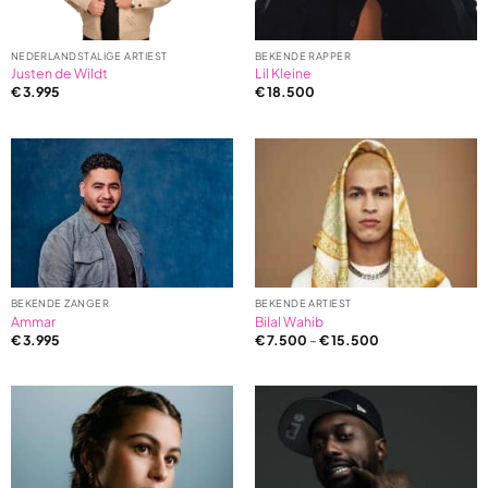
NEDERLANDSTALIGE ARTIEST
BEKENDE RAPPER
Justen de Wildt
Lil Kleine
€
3.995
€
18.500
BEKENDE ZANGER
BEKENDE ARTIEST
Ammar
Bilal Wahib
€
3.995
€
7.500
–
€
15.500