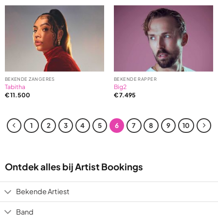
of
of
5
5
based
based
on
on
1
2
ratings
ratings
BEKENDE ZANGERES
BEKENDE RAPPER
Tabitha
Big2
€
11.500
€
7.495
1
2
3
4
5
6
7
8
9
10
Ontdek alles bij Artist Bookings
Bekende Artiest
Band