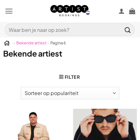
Ga
naar
inhoud
Zoeken
naar:
>
Bekende artiest
>
Pagina 6
Bekende artiest
FILTER