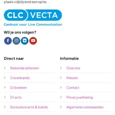
plaats vrijblijvend een optie.
Wil je ons volgen?
Direct naar
Informatie
Bekende artiesten
Over ons
Coverbands
Nieuws
DJ boeken
Contact
DJ acts
Privacyverklaring
Exclusieve acts & bands
Algemene voorwaarden