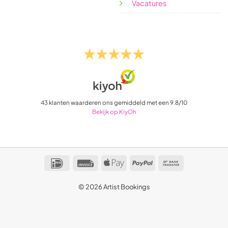
Vacatures
43
klanten waarderen ons gemiddeld met een
9.8
/
10
Bekijk op KiyOh
IDeal
Invoice
Apple
PayPal
Bank
Pay
Transfer
© 2026 Artist Bookings