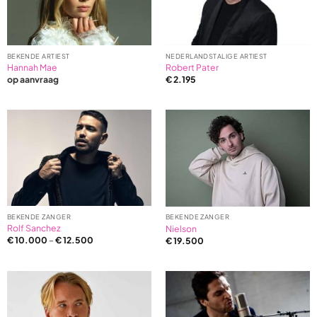
BEKENDE ARTIEST
NEDERLANDSTALIGE ARTIEST
Hannah Mae
Robert Pater
op aanvraag
€
2.195
BEKENDE ZANGER
BEKENDE ZANGER
Rolf Sanchez
Nielson
€
10.000
–
€
12.500
€
19.500