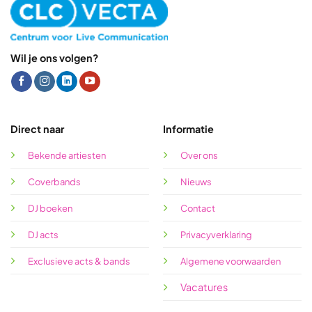
Wil je ons volgen?
Direct naar
Informatie
Bekende artiesten
Over ons
Coverbands
Nieuws
DJ boeken
Contact
DJ acts
Privacyverklaring
Exclusieve acts & bands
Algemene voorwaarden
Vacatures