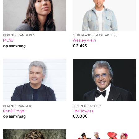
BEKENDE ZANGERES
NEDERLANDSTALIGE ARTIEST
MEAU
Wesley Klein
op aanvraag
€
2.495
BEKENDE ZANGER
BEKENDE ZANGER
René Froger
Lee Towers
op aanvraag
€
7.000