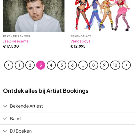
BEKENDE ZANGER
BEKENDE ACT
Jaap Reesema
Vengaboys
€
17.500
€
12.995
1
2
3
4
5
6
…
8
9
10
Ontdek alles bij Artist Bookings
Bekende Artiest
Band
DJ Boeken