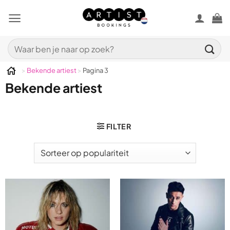
Ga
naar
inhoud
Zoeken
naar:
>
Bekende artiest
>
Pagina 3
Bekende artiest
FILTER