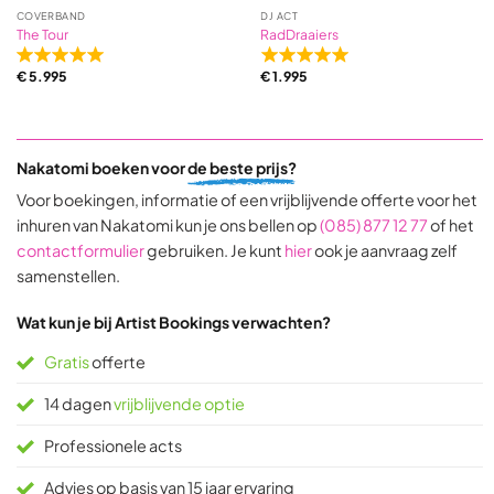
COVERBAND
DJ ACT
The Tour
RadDraaiers
Rated
Rated
€
5.995
€
1.995
5,0
5,0
out
out
of
of
5
5
Nakatomi boeken voor
de beste prijs?
based
based
on
on
Voor boekingen, informatie of een vrijblijvende offerte voor het
31
9
inhuren van Nakatomi kun je ons bellen op
(085) 877 12 77
of het
ratings
ratings
contactformulier
gebruiken. Je kunt
hier
ook je aanvraag zelf
samenstellen.
Wat kun je bij Artist Bookings verwachten?
Gratis
offerte
14 dagen
vrijblijvende optie
Professionele acts
Advies op basis van 15 jaar ervaring