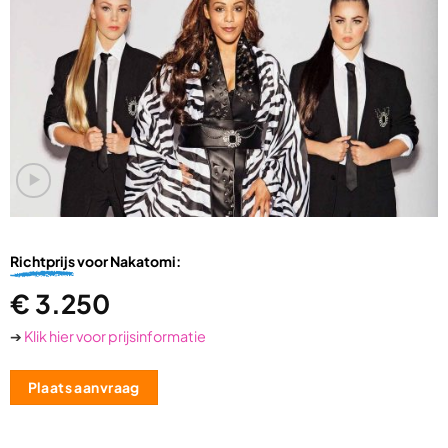
Richtprijs
voor Nakatomi:
€
3.250
➔
Klik hier voor prijsinformatie
Plaats aanvraag