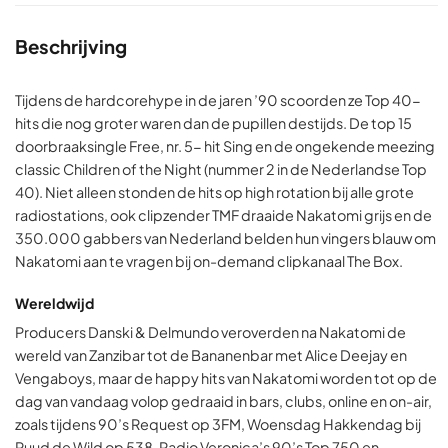
Beschrijving
Tijdens de hardcorehype in de jaren ’90 scoorden ze Top 40-
hits die nog groter waren dan de pupillen destijds. De top 15
doorbraaksingle Free, nr. 5- hit Sing en de ongekende meezing
classic Children of the Night (nummer 2 in de Nederlandse Top
40). Niet alleen stonden de hits op high rotation bij alle grote
radiostations, ook clipzender TMF draaide Nakatomi grijs en de
350.000 gabbers van Nederland belden hun vingers blauw om
Nakatomi aan te vragen bij on-demand clipkanaal The Box.
Wereldwijd
Producers Danski & Delmundo veroverden na Nakatomi de
wereld van Zanzibar tot de Bananenbar met Alice Deejay en
Vengaboys, maar de happy hits van Nakatomi worden tot op de
dag van vandaag volop gedraaid in bars, clubs, online en on-air,
zoals tijdens 90’s Request op 3FM, Woensdag Hakkendag bij
Ruud de Wild op 538, Radio Veronica’s 90’s Top 750 en