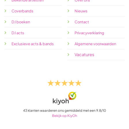
Coverbands
Nieuws
DJ boeken
Contact
DJ acts
Privacyverklaring
Exclusieve acts & bands
Algemene voorwaarden
Vacatures
43
klanten waarderen ons gemiddeld met een
9.8
/
10
Bekijk op KiyOh