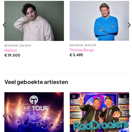
BEKENDE ZANGER
BEKENDE ZANGER
Thomas Berge
Nielson
€
3.495
€
19.500
Veel geboekte artiesten