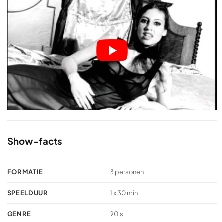
Show-facts
FORMATIE
3 personen
SPEELDUUR
1 x 30 min
GENRE
90's