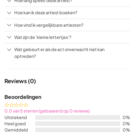
Hoe lang speelt deze artiest?
Hoe kan ik deze artiest boeken?
Hoe vind ik vergelijkbare artiesten?
Wat zijn de 'kleine lettertjes'?
Wat gebeurt er als de act onverwacht niet kan
optreden?
Reviews (0)
Beoordelingen
Rated
0,0 van 5 sterren (gebaseerd op 0 reviews)
0,0
Uitstekend
0%
out
Heel goed
0%
of
Gemiddeld
0%