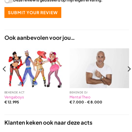
Deze review is gebaseerd op mijn eigen ervaring.
SUBMIT YOUR REVIEW
Ook aanbevolen voor jou…
BEKENDE ACT
BEKENDE DJ
Vengaboys
Mental Theo
€
12.995
€
7.000
–
€
8.000
Klanten keken ook naar deze acts