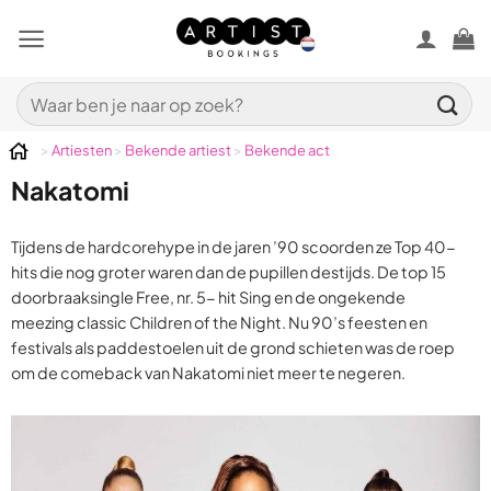
Ga
naar
inhoud
Zoeken
naar:
>
Artiesten
>
Bekende artiest
>
Bekende act
Nakatomi
Tijdens de hardcorehype in de jaren ’90 scoorden ze Top 40-
hits die nog groter waren dan de pupillen destijds. De top 15
doorbraaksingle Free, nr. 5- hit Sing en de ongekende
meezing classic Children of the Night. Nu 90’s feesten en
festivals als paddestoelen uit de grond schieten was de roep
om de comeback van Nakatomi niet meer te negeren.