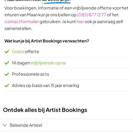
on
on
Voor boekingen, informatie of een vrijblijvende offerte voor het
31
9
inhuren van Maan kun je ons bellen op
(085) 877 12 77
of het
ratings
ratings
contactformulier
gebruiken. Je kunt
hier
ook je aanvraag zelf
samenstellen.
Wat kun je bij Artist Bookings verwachten?
Gratis
offerte
14 dagen
vrijblijvende optie
Professionele acts
Advies op basis van 15 jaar ervaring
Ontdek alles bij Artist Bookings
Bekende Artiest