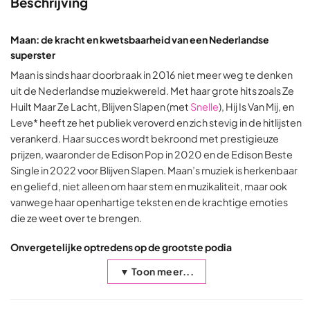
Beschrijving
Maan: de kracht en kwetsbaarheid van een Nederlandse
superster
Maan is sinds haar doorbraak in 2016 niet meer weg te denken
uit de Nederlandse muziekwereld. Met haar grote hits zoals Ze
Huilt Maar Ze Lacht, Blijven Slapen (met
Snelle
), Hij Is Van Mij, en
Leve* heeft ze het publiek veroverd en zich stevig in de hitlijsten
verankerd. Haar succes wordt bekroond met prestigieuze
prijzen, waaronder de Edison Pop in 2020 en de Edison Beste
Single in 2022 voor Blijven Slapen. Maan’s muziek is herkenbaar
en geliefd, niet alleen om haar stem en muzikaliteit, maar ook
vanwege haar openhartige teksten en de krachtige emoties
die ze weet over te brengen.
Onvergetelijke optredens op de grootste podia
▼ Toon meer...