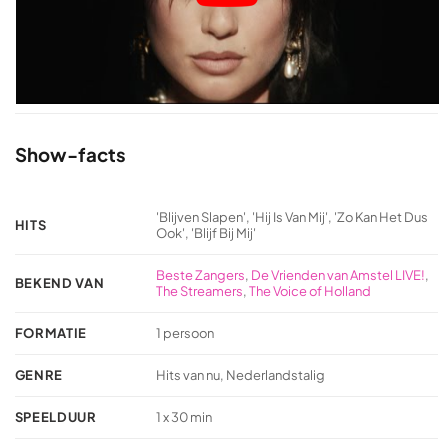
Show-facts
'Blijven Slapen', 'Hij Is Van Mij', 'Zo Kan Het Dus
HITS
Ook', 'Blijf Bij Mij'
Beste Zangers
,
De Vrienden van Amstel LIVE!
,
BEKEND VAN
The Streamers
,
The Voice of Holland
FORMATIE
1 persoon
GENRE
Hits van nu, Nederlandstalig
SPEELDUUR
1 x 30 min