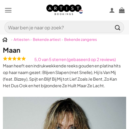
Ga
naar
inhoud
Zoeken
naar:
>
Artiesten
>
Bekende artiest
>
Bekende zangeres
Maan
5,0 van 5 sterren (gebaseerd op 2 reviews)
Rated
Maan heeft een indrukwekkende reeks gouden en platina hits
5,0
op haar naam gezet: Blijven Slapen (met Snelle), Hij Is Van Mij
out
(feat. Bizzey), Spijt en Blijf Bij Mij tot Lief Zoals Je Bent, Zo Kan
of
Het Dus Ook en het bijzondere Ze Huilt Maar Ze Lacht.
5