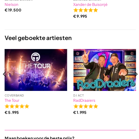
Xander de Buisonjé
Nielson
€
19.500
Rated
€
9.995
5,0
out
of
5
Veel geboekte artiesten
based
on
2
ratings
COVERBAND
DJ ACT
The Tour
RadDraaiers
Rated
Rated
€
5.995
€
1.995
5,0
5,0
out
out
of
of
5
5
Maan boeken voor
de beste prijs?
based
based