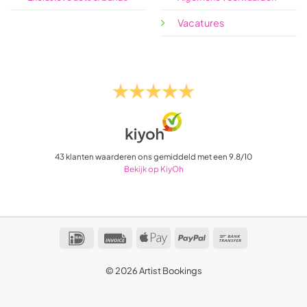
Vacatures
43
klanten waarderen ons gemiddeld met een
9.8
/
10
Bekijk op KiyOh
IDeal
Invoice
Apple
PayPal
Bank
Pay
Transfer
© 2026 Artist Bookings