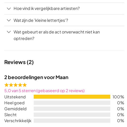
Hoe vind ik vergelijkbare artiesten?
Wat zijn de 'kleine lettertjes'?
Wat gebeurt er als de act onverwacht niet kan
optreden?
Reviews (2)
2 beoordelingen voor
Maan
Rated
5,0 van 5 sterren (gebaseerd op 2 reviews)
5,0
Uitstekend
100%
out
Heel goed
0%
of
Gemiddeld
0%
5
Slecht
0%
Verschrikkelijk
0%