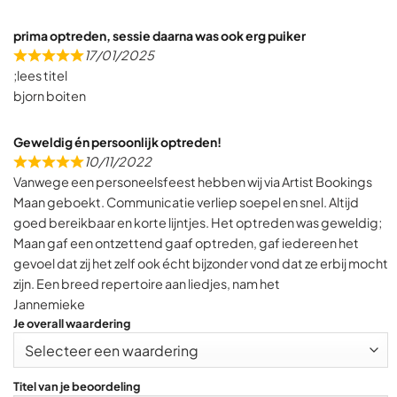
prima optreden, sessie daarna was ook erg puiker
17/01/2025
R
;lees titel
a
bjorn boiten
t
e
Geweldig én persoonlijk optreden!
d
10/11/2022
5
R
Vanwege een personeelsfeest hebben wij via Artist Bookings
,
a
Maan geboekt. Communicatie verliep soepel en snel. Altijd
0
t
goed bereikbaar en korte lijntjes. Het optreden was geweldig;
o
e
Maan gaf een ontzettend gaaf optreden, gaf iedereen het
u
d
gevoel dat zij het zelf ook écht bijzonder vond dat ze erbij mocht
t
5
zijn. Een breed repertoire aan liedjes, nam het
o
,
Jannemieke
f
0
Je overall waardering
5
o
u
t
Titel van je beoordeling
o