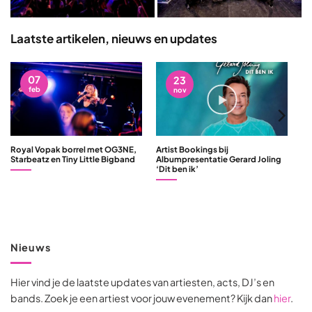
Laatste artikelen, nieuws en updates
07
23
feb
nov
Royal Vopak borrel met OG3NE,
Artist Bookings bij
Starbeatz en Tiny Little Bigband
Albumpresentatie Gerard Joling
‘Dit ben ik’
Nieuws
Hier vind je de laatste updates van artiesten, acts, DJ’s en
bands. Zoek je een artiest voor jouw evenement? Kijk dan
hier
.