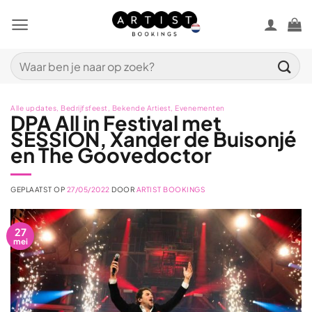
Ga
naar
inhoud
Zoeken
naar:
Alle updates
,
Bedrijfsfeest
,
Bekende Artiest
,
Evenementen
DPA All in Festival met
SESSION, Xander de Buisonjé
en The Goovedoctor
GEPLAATST OP
27/05/2022
DOOR
ARTIST BOOKINGS
27
mei