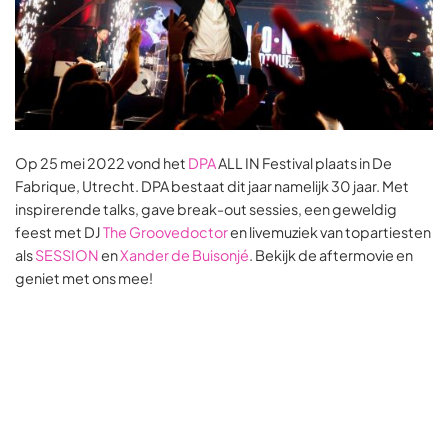
Op 25 mei 2022 vond het
DPA
ALL IN Festival plaats in De
Fabrique, Utrecht. DPA bestaat dit jaar namelijk 30 jaar. Met
inspirerende talks, gave break-out sessies, een geweldig
feest met DJ
The Groovedoctor
en livemuziek van topartiesten
als
SESSION
en
Xander de Buisonjé
. Bekijk de aftermovie en
geniet met ons mee!