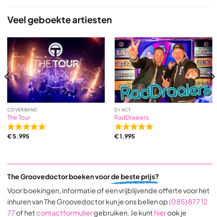
of
5
Veel geboekte artiesten
based
on
9
ratings
COVERBAND
DJ ACT
The Tour
RadDraaiers
Rated
Rated
€
5.995
€
1.995
5,0
5,0
out
out
of
of
5
5
The Groovedoctor boeken voor
de beste prijs?
based
based
on
on
Voor boekingen, informatie of een vrijblijvende offerte voor het
31
9
inhuren van The Groovedoctor kun je ons bellen op
(085) 877 12
ratings
ratings
77
of het
contactformulier
gebruiken. Je kunt
hier
ook je