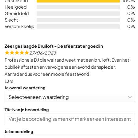
Uitstekend
100%
out
Heel goed
0%
of
Gemiddeld
0%
5
Slecht
0%
Verschrikkelijk
0%
Zeer geslaagde Bruiloft - De sfeer zat er goed in
27/06/2023
R
Professionele DJ die wel raad weet met een bruiloft. Even het
a
publiek aftasten en vervolgens een avond dansplezier.
t
Aanrader dus voor een mooie feestavond.
e
Lars
d
Je overall waardering
5
,
0
Titel van je beoordeling
o
u
t
Je beoordeling
o