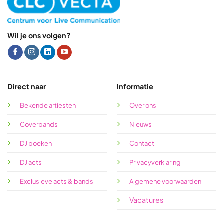
Wil je ons volgen?
Direct naar
Informatie
Bekende artiesten
Over ons
Coverbands
Nieuws
DJ boeken
Contact
DJ acts
Privacyverklaring
Exclusieve acts & bands
Algemene voorwaarden
Vacatures