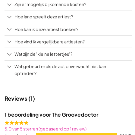
Zijn er mogelijk bijkomende kosten?
Hoe lang speelt deze artiest?
Hoe kan ik deze artiest boeken?
Hoe vind ik vergelijkbare artiesten?
Wat zijn de 'kleine lettertjes'?
Wat gebeurt er als de act onverwacht niet kan
optreden?
Reviews (1)
1 beoordeling voor
The Groovedoctor
Rated
5,0 van 5 sterren (gebaseerd op 1 review)
5,0