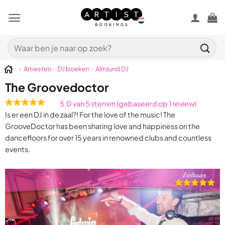
Ga
naar
inhoud
Zoeken
naar:
>
Artiesten
>
DJ boeken
>
Allround DJ
The Groovedoctor
5,0 van 5 sterren (gebaseerd op 1 review)
Rated
Is er een DJ in de zaal?! For the love of the music! The
5,0
GrooveDoctor has been sharing love and happiness on the
out
dancefloors for over 15 years in renowned clubs and countless
of
events.
5