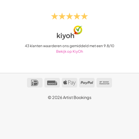
43
klanten waarderen ons gemiddeld met een
9.8
/
10
Bekijk op KiyOh
IDeal
Invoice
Apple
PayPal
Bank
Pay
Transfer
© 2026 Artist Bookings