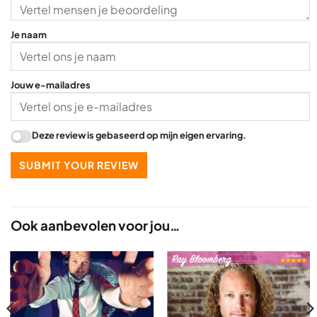
f
5
Je naam
Jouw e-mailadres
Deze review is gebaseerd op mijn eigen ervaring.
SUBMIT YOUR REVIEW
Ook aanbevolen voor jou…