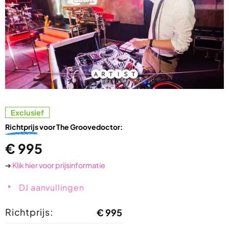
Exclusief
Richtprijs
voor The Groovedoctor:
€
995
➔
Klik hier voor prijsinformatie
DJ aanvullingen
Richtprijs:
€
995