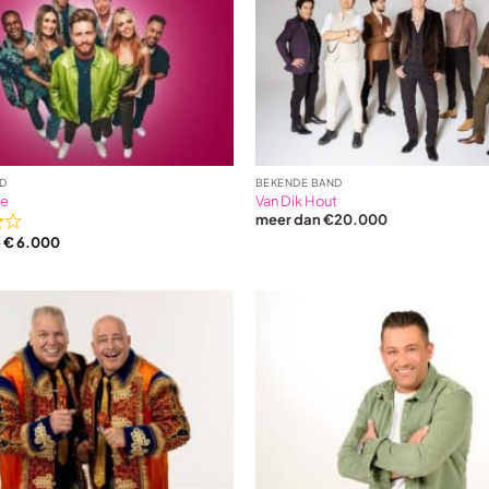
D
BEKENDE BAND
pe
Van Dik Hout
meer dan €20.000
ted
–
€
6.000
sed
ings