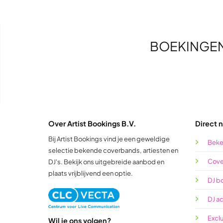
BOEKINGE
Over Artist Bookings B.V.
Direct n
Bij Artist Bookings vind je een geweldige
Beke
selectie bekende coverbands, artiesten en
Cove
DJ's. Bekijk ons uitgebreide aanbod en
plaats vrijblijvend een optie.
DJ b
DJ a
Excl
Wil je ons volgen?