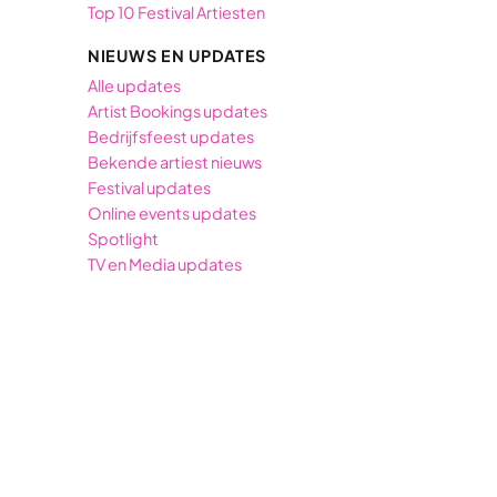
Top 10 Festival Artiesten
NIEUWS EN UPDATES
Alle updates
Artist Bookings updates
Bedrijfsfeest updates
Bekende artiest nieuws
Festival updates
Online events updates
Spotlight
TV en Media updates