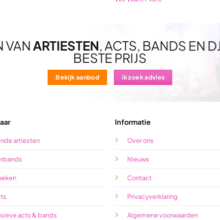
N VAN
ARTIESTEN
, ACTS, BANDS EN D
BESTE PRIJS
Bekijk aanbod
ik zoek advies
aar
Informatie
nde artiesten
Over ons
rbands
Nieuws
oeken
Contact
cts
Privacyverklaring
usieve acts & bands
Algemene voorwaarden