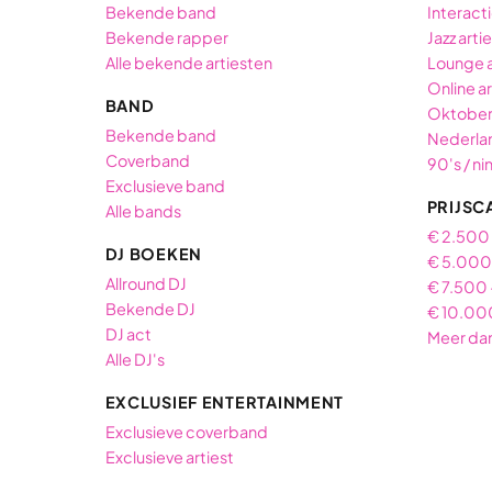
Bekende band
Interact
Bekende rapper
Jazz arti
Alle bekende artiesten
Lounge 
Online ar
BAND
Oktober
Bekende band
Nederlan
Coverband
90's / ni
Exclusieve band
PRIJSC
Alle bands
€ 2.500
DJ BOEKEN
€ 5.000 
Allround DJ
€ 7.500 
Bekende DJ
€ 10.00
DJ act
Meer da
Alle DJ's
EXCLUSIEF ENTERTAINMENT
Exclusieve coverband
Exclusieve artiest