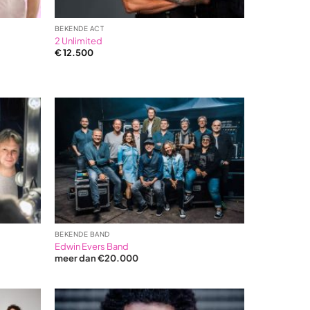
BEKENDE ACT
2 Unlimited
€
12.500
BEKENDE BAND
Edwin Evers Band
meer dan €20.000