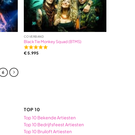
COVERBAND
Black Tie Monkey Squad (BTMS)
Rated
€
5.995
5,0
out
of
6
5
based
on
1
ratings
TOP 10
Top 10 Bekende Artiesten
Top 10 Bedrijfsfeest Artiesten
Top 10 Bruiloft Artiesten