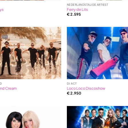
NEDERLANDSTALIGE ARTIEST
ys
Ferry de Lits
€
2.595
D
DJ ACT
and Cream
Loco Loco Discoshow
€
2.950