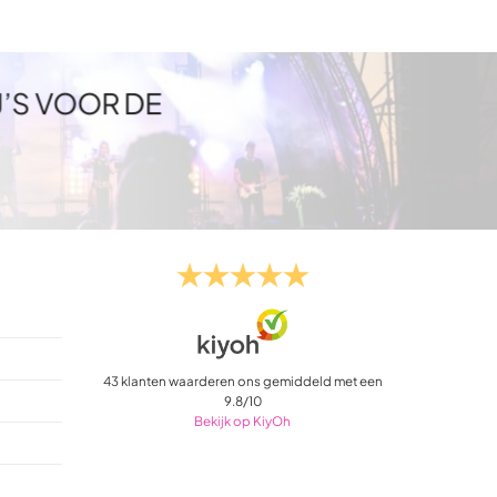
J’S VOOR DE
43
klanten waarderen ons gemiddeld met een
9.8
/
10
Bekijk op KiyOh