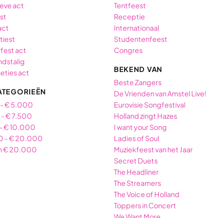
ieve act
Tentfeest
est
Receptie
act
Internationaal
tiest
Studentenfeest
fest act
Congres
dstalig
BEKEND VAN
neties act
Beste Zangers
ATEGORIEËN
De Vrienden van Amstel Live!
 - € 5.000
Eurovisie Songfestival
- € 7.500
Holland zingt Hazes
- € 10.000
I want your Song
0 - € 20.000
Ladies of Soul
n € 20.000
Muziekfeest van het Jaar
Secret Duets
The Headliner
The Streamers
The Voice of Holland
Toppers in Concert
We Want More