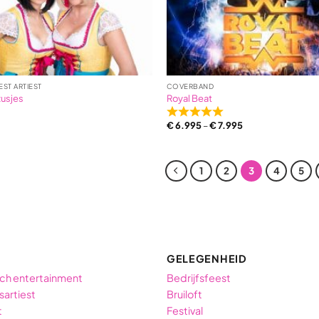
ST ARTIEST
COVERBAND
zusjes
Royal Beat
Rated
€
6.995
–
€
7.995
5,0
out
of
1
2
3
4
5
5
based
on
4
ratings
GELEGENHEID
ch entertainment
Bedrijfsfeest
sartiest
Bruiloft
t
Festival