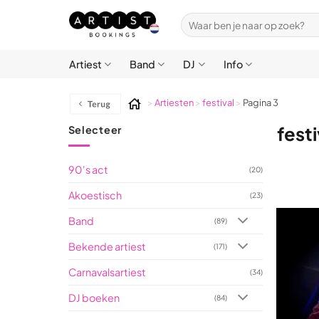
Ga
Zoeken
naar
naar:
inhoud
Artiest
Band
DJ
Info
>
Artiesten
>
festival
>
Pagina 3
festi
Selecteer
90's act
(20)
Akoestisch
(23)
Band
(89)
Bekende artiest
(171)
Carnavalsartiest
(34)
DJ boeken
(84)