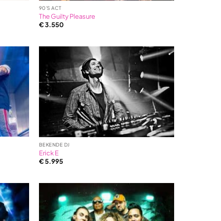
90'S ACT
The Guilty Pleasure
€
3.550
BEKENDE DJ
Erick E
€
5.995