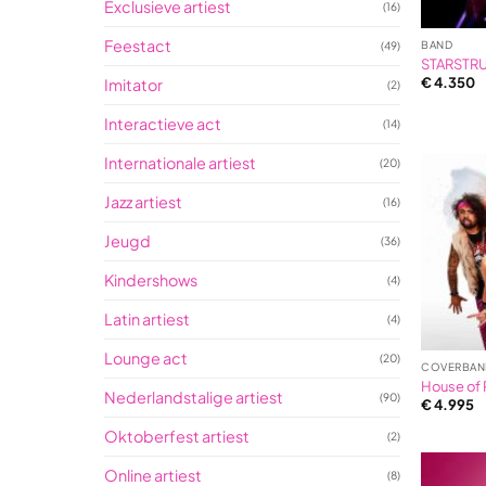
Exclusieve artiest
(16)
Feestact
BAND
(49)
STARSTR
€
4.350
Imitator
(2)
Interactieve act
(14)
Internationale artiest
(20)
Jazz artiest
(16)
Jeugd
(36)
Kindershows
(4)
Latin artiest
(4)
Lounge act
(20)
COVERBAN
House of
Nederlandstalige artiest
(90)
€
4.995
Oktoberfest artiest
(2)
Online artiest
(8)