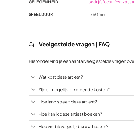
GELEGENHEID
bedrijfsfeest
,
festival
,
st
SPEELDUUR
1 x 60 min
Veelgestelde vragen | FAQ
Hieronder vind je een aantal veelgestelde vragen ov
Wat kost deze artiest?
Zijn er mogelijk bijkomende kosten?
Hoe lang speelt deze artiest?
Hoe kan ik deze artiest boeken?
Hoe vind ik vergelijkbare artiesten?