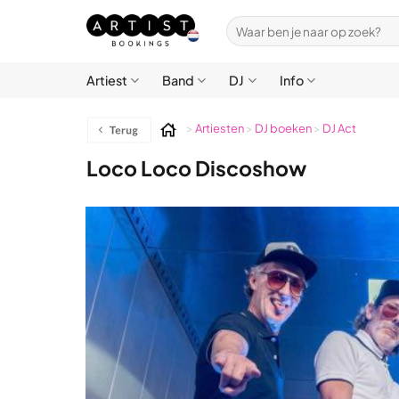
Ga
Zoeken
naar
naar:
inhoud
Artiest
Band
DJ
Info
>
Artiesten
>
DJ boeken
>
DJ Act
Loco Loco Discoshow