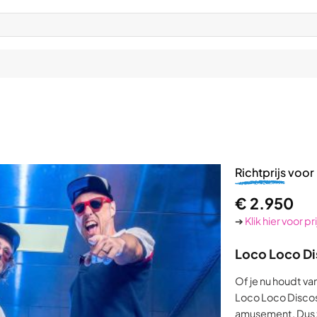
Richtprijs
voor 
€
2.950
➔
Klik hier voor p
Loco Loco D
Of je nu houdt v
Loco Loco Discos
amusement. Dus ze