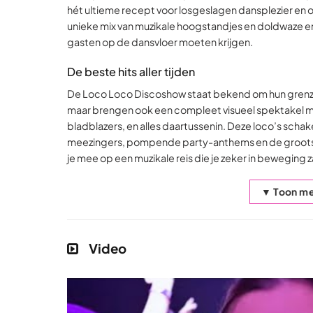
hét ultieme recept voor losgeslagen dansplezier en o
unieke mix van muzikale hoogstandjes en doldwaze en
gasten op de dansvloer moeten krijgen.
De beste hits aller tijden
De Loco Loco Discoshow staat bekend om hun grenzeloz
maar brengen ook een compleet visueel spektakel me
bladblazers, en alles daartussenin. Deze loco’s sch
meezingers, pompende party-anthems en de grootste 
je mee op een muzikale reis die je zeker in beweging 
▼ Toon me
Video
ENDE DJ
COVERBAND
BEKENDE ZANGERES
Fuente
Let’s Groove
Samantha Steenwijk