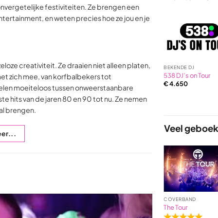
nvergetelijke festiviteiten. Ze brengen een
tertainment, en weten precies hoe ze jou en je
e creativiteit. Ze draaien niet alleen platen,
BEKENDE DJ
538 DJ’s on Tour
t zich mee, van korfbalbekers tot
€
4.650
akelen moeiteloos tussen onweerstaanbare
hits van de jaren 80 en 90 tot nu. Ze nemen
zal brengen.
Veel geboek
er...
JAZZ ARTIEST
BEKENDE ZANGERES
COVERBAND
The Triplicats
Trijntje Oosterhuis
The Tour