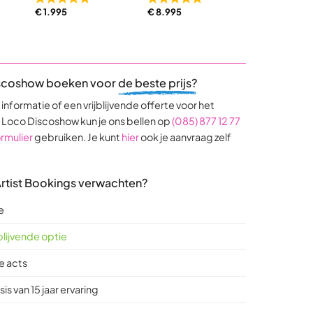
Rated
Rated
Rated
€
1.995
€
8.995
€
8.995
5,0
5,0
5,0
out
out
out
of
of
of
5
5
5
based
based
base
scoshow boeken voor
de beste prijs?
on
on
on
9
17
4
nformatie of een vrijblijvende offerte voor het
ratings
ratings
rating
 Loco Discoshow kun je ons bellen op
(085) 877 12 77
rmulier
gebruiken. Je kunt
hier
ook je aanvraag zelf
 Artist Bookings verwachten?
e
jblijvende optie
e acts
is van 15 jaar ervaring