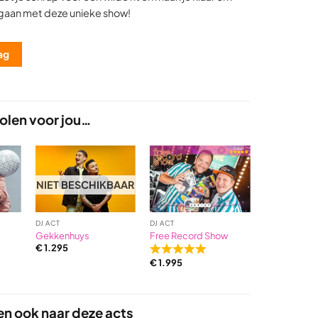
 gaan met deze unieke show!
ag
len voor jou…
NIET BESCHIKBAAR
DJ ACT
DJ ACT
DJ ACT
Gekkenhuys
Free Record Show
RadDraaiers
€
1.295
Rated
Rated
€
1.995
€
1.995
5,0
5,0
out
out
of
of
en ook naar deze acts
5
5