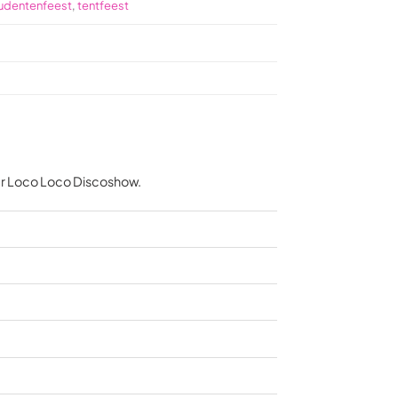
udentenfeest
,
tentfeest
er Loco Loco Discoshow.