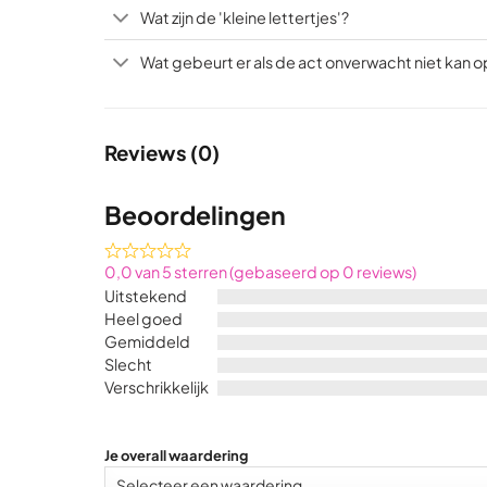
Wat zijn de 'kleine lettertjes'?
Wat gebeurt er als de act onverwacht niet kan 
Reviews (0)
Beoordelingen
Rated
0,0 van 5 sterren (gebaseerd op 0 reviews)
0,0
Uitstekend
out
Heel goed
of
Gemiddeld
5
Slecht
Verschrikkelijk
Je overall waardering