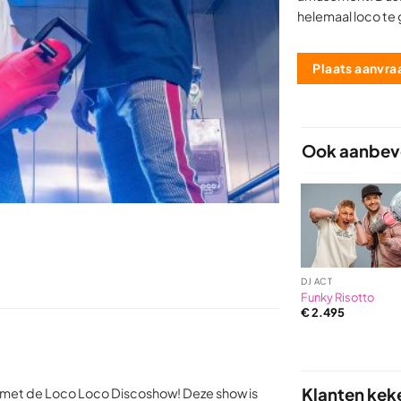
helemaal loco te
Plaats aanvra
Ook aanbevo
DJ ACT
Funky Risotto
€
2.495
Klanten kek
 met de Loco Loco Discoshow! Deze show is