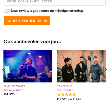
Deze review is gebaseerd op mijn eigen ervaring.
SUBMIT YOUR REVIEW
Ook aanbevolen voor jou…
BEKENDE ZANGER
COVERBAND
Tim Akkerman
The Tributes
€
4.995
Rated
€
1.595
–
€
2.495
5,0
out