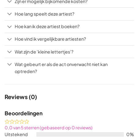
Zijn er mogelijk bijkomende kosten?
Hoe lang speelt deze artiest?
Hoe kan ik deze artiest boeken?
Hoe vind ik vergelijkbare artiesten?
Wat zijn de 'kleine lettertjes'?
Wat gebeurt er als de act onverwacht niet kan
optreden?
Reviews (0)
Beoordelingen
Rated
0,0 van 5 sterren (gebaseerd op 0 reviews)
0,0
Uitstekend
0%