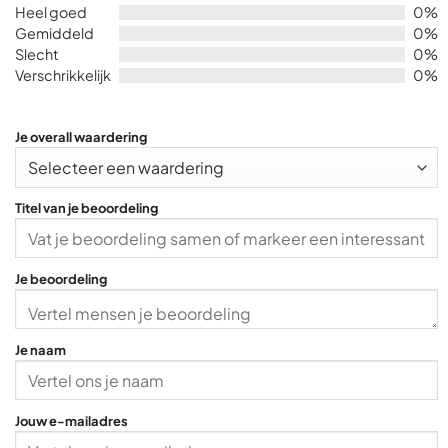
out
Heel goed
0%
of
Gemiddeld
0%
5
Slecht
0%
Verschrikkelijk
0%
Je overall waardering
Titel van je beoordeling
Je beoordeling
Je naam
Jouw e-mailadres