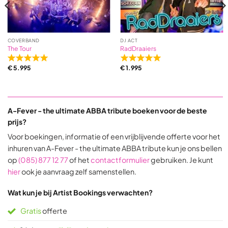
COVERBAND
DJ ACT
The Tour
RadDraaiers
Rated
Rated
€
5.995
€
1.995
5,0
5,0
out
out
of
of
5
5
A-Fever - the ultimate ABBA tribute boeken voor
de beste
based
based
on
on
prijs?
31
9
Voor boekingen, informatie of een vrijblijvende offerte voor het
ratings
ratings
inhuren van A-Fever - the ultimate ABBA tribute kun je ons bellen
op
(085) 877 12 77
of het
contactformulier
gebruiken. Je kunt
hier
ook je aanvraag zelf samenstellen.
Wat kun je bij Artist Bookings verwachten?
Gratis
offerte