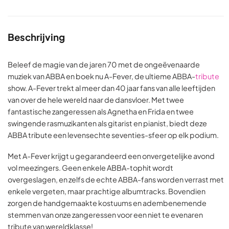
Beschrijving
Beleef de magie van de jaren 70 met de ongeëvenaarde
muziek van ABBA en boek nu A-Fever, de ultieme ABBA-
tribute
show. A-Fever trekt al meer dan 40 jaar fans van alle leeftijden
van over de hele wereld naar de dansvloer. Met twee
fantastische zangeressen als Agnetha en Frida en twee
swingende rasmuzikanten als gitarist en pianist, biedt deze
ABBA tribute een levensechte seventies-sfeer op elk podium.
Met A-Fever krijgt u gegarandeerd een onvergetelijke avond
vol meezingers. Geen enkele ABBA-tophit wordt
overgeslagen, en zelfs de echte ABBA-fans worden verrast met
enkele vergeten, maar prachtige albumtracks. Bovendien
zorgen de handgemaakte kostuums en adembenemende
stemmen van onze zangeressen voor een niet te evenaren
tribute van wereldklasse!