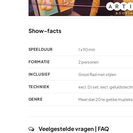
Show-facts
SPEELDUUR
1 x 90 min
FORMATIE
2 personen
INCLUSIEF
Groot Rad met stijlen
TECHNIEK
excl. DJ set, excl. geluidstech
GENRE
Meer dan 20 te gekke muzieksti
Veelgestelde vragen | FAQ