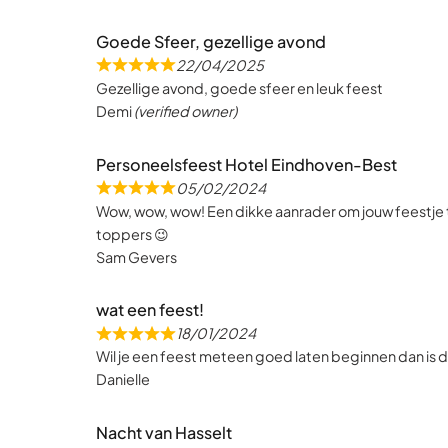
0
o
Goede Sfeer, gezellige avond
u
22/04/2025
R
t
Gezellige avond, goede sfeer en leuk feest
a
o
Demi
(verified owner)
t
f
e
5
Personeelsfeest Hotel Eindhoven-Best
d
05/02/2024
5
R
Wow, wow, wow! Een dikke aanrader om jouw feestje t
,
a
toppers 😉
0
t
Sam Gevers
o
e
u
d
t
wat een feest!
5
o
18/01/2024
,
R
f
Wil je een feest meteen goed laten beginnen dan is d
0
a
5
Danielle
o
t
u
e
t
Nacht van Hasselt
d