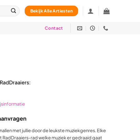
Bekijk Alle Artiesten
Contact
RadDraaiers:
rijsinformatie
aanvragen
allen met jullie door de leukste muziekgenres. Elke
t RadDraaiers-rad welke muziek er gedraaid gaat