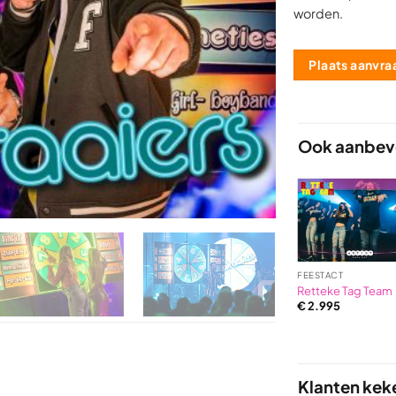
worden.
Plaats aanvra
Ook aanbevo
DJ ACT
FEESTACT
Funky Risotto
Retteke Tag Team
€
2.495
€
2.995
Klanten kek