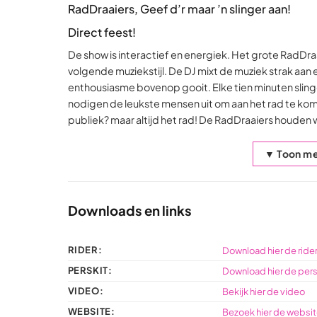
RadDraaiers, Geef d’r maar ’n slinger aan!
Direct feest!
De show is interactief en energiek. Het grote RadDra
volgende muziekstijl. De DJ mixt de muziek strak aan 
enthousiasme bovenop gooit. Elke tien minuten slin
nodigen de leukste mensen uit om aan het rad te kome
publiek? maar altijd het rad! De RadDraaiers houden
▼ Toon me
Downloads en links
RIDER:
Download hier de ride
PERSKIT:
Download hier de pers
ENDE DJ
COVERBAND
BEKENDE ZANGERES
VIDEO:
Bekijk hier de video
Fuente
Let’s Groove
Samantha Steenwijk
WEBSITE:
Bezoek hier de websi
Rated
Rated
Rated