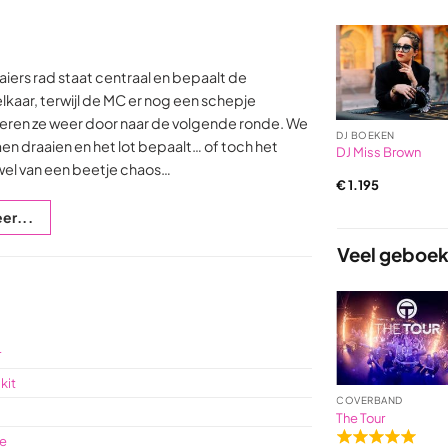
aiers rad staat centraal en bepaalt de
elkaar, terwijl de MC er nog een schepje
geren ze weer door naar de volgende ronde. We
DJ BOEKEN
n draaien en het lot bepaalt… of toch het
DJ Miss Brown
 wel van een beetje chaos…
€
1.195
er...
Veel geboek
r
kit
JAZZ ARTIEST
BEKENDE ZANGERES
COVERBAND
The Triplicats
Trijntje Oosterhuis
The Tour
te
Rated
Rated
Rated