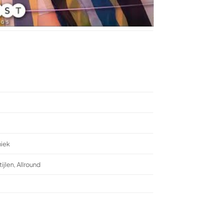
niek
jlen, Allround