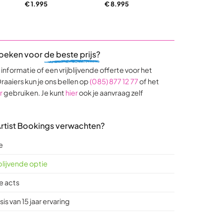
€
1.995
€
8.995
€
8.995
5,0
5,0
5,0
out
out
out
of
of
of
5
5
5
based
based
base
boeken voor
de beste prijs?
on
on
on
9
17
4
nformatie of een vrijblijvende offerte voor het
ratings
ratings
rating
raaiers kun je ons bellen op
(085) 877 12 77
of het
r
gebruiken. Je kunt
hier
ook je aanvraag zelf
 Artist Bookings verwachten?
e
jblijvende optie
e acts
is van 15 jaar ervaring