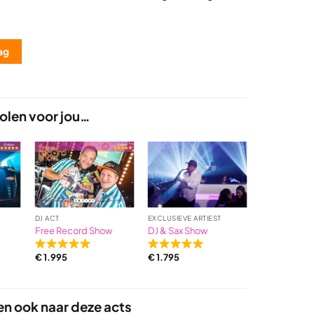
ag
len voor jou…
DJ ACT
EXCLUSIEVE ARTIEST
DJ ACT
Free Record Show
DJ & Sax Show
Rave van For
€
3.295
–
€
Rated
Rated
€
1.995
€
1.795
5,0
5,0
out
out
of
of
en ook naar deze acts
5
5