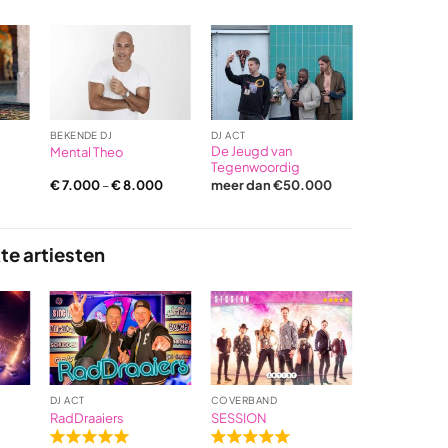
based
based
on
on
2
4
ratings
ratings
BEKENDE DJ
DJ ACT
BEKENDE DJ
De Jeugd van
Mental Theo
538 DJ’s on 
Tegenwoordig
€
7.000
–
€
8.000
meer dan €50.000
€
4.650
te artiesten
DJ ACT
COVERBAND
BEKENDE ZAN
RadDraaiers
SESSION
Wolter Kroe
Rated
Rated
Rated