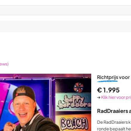
iews)
Richtprijs
voor 
€
1.995
➔
Klik hier voor p
RadDraaiers 
De RadDraaiers kn
ronde bepaalt he