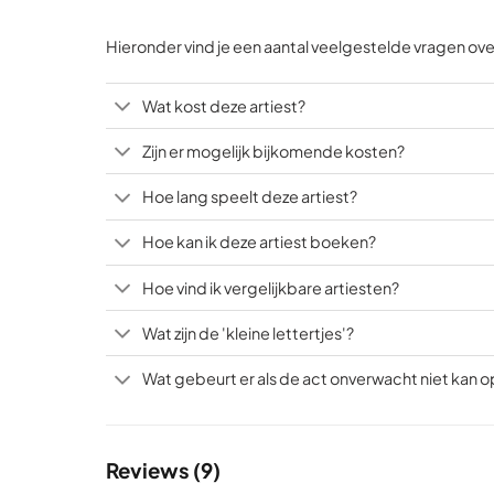
Hieronder vind je een aantal veelgestelde vragen ove
Wat kost deze artiest?
Zijn er mogelijk bijkomende kosten?
Hoe lang speelt deze artiest?
Hoe kan ik deze artiest boeken?
Hoe vind ik vergelijkbare artiesten?
Wat zijn de 'kleine lettertjes'?
Wat gebeurt er als de act onverwacht niet kan 
Reviews (9)