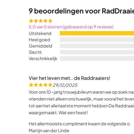
9 beoordelingen voor
RadDraai
Rated
5,0 van 5 sterren (gebaseerd op 9 reviews)
5,0
Uitstekend
out
Heel goed
of
Gemiddeld
5
Slecht
Verschrikkelijk
Vier het leven met.. de Raddraaiers!
29/12/2025
R
Voor ons 10-jarig trouwjubileum waren we op zoek n
a
vrienden niet alleen ons huwelijk, maar vooral het le
t
tot aan het allerlaatste moment hebben De Raddraa
e
waargemaakt. Wat een feest!
d
5
Het allermooiste compliment kwam de volgende o
,
Martijn van der Linde