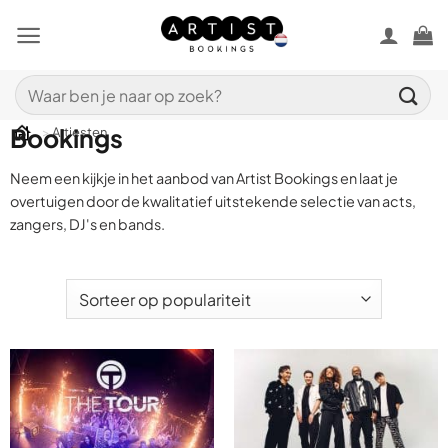
Ga
naar
inhoud
Zoeken
Artiestenaanbod van Artist
naar:
Bookings
>
Artiesten
Neem een kijkje in het aanbod van Artist Bookings en laat je
overtuigen door de kwalitatief uitstekende selectie van acts,
zangers, DJ's en bands.