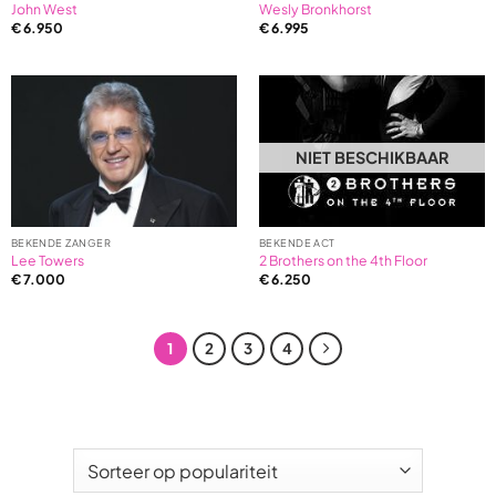
John West
Wesly Bronkhorst
€
6.950
€
6.995
NIET BESCHIKBAAR
BEKENDE ZANGER
BEKENDE ACT
Lee Towers
2 Brothers on the 4th Floor
€
7.000
€
6.250
1
2
3
4