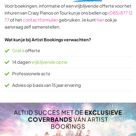
on
on
Voor boekingen, informatie of een vrijblijvende offerte voor het
31
9
inhuren van Crazy Pianos on Tour kun je ons bellen op
(085) 877 12
ratings
ratings
77
of het
contactformulier
gebruiken. Je kunt
hier
ook je
aanvraag zelf samenstellen.
Wat kun je bij Artist Bookings verwachten?
Gratis
offerte
14 dagen
vrijblijvende optie
Professionele acts
Advies op basis van 15 jaar ervaring
ALTIJD SUCCES MET DE
EXCLUSIEVE
COVERBANDS
VAN ARTIST
BOOKINGS