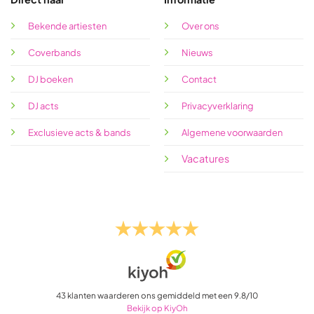
Bekende artiesten
Over ons
Coverbands
Nieuws
DJ boeken
Contact
DJ acts
Privacyverklaring
Exclusieve acts & bands
Algemene voorwaarden
Vacatures
43
klanten waarderen ons gemiddeld met een
9.8
/
10
Bekijk op KiyOh