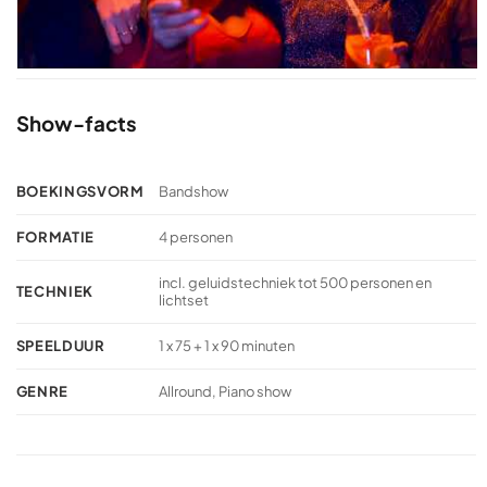
Show-facts
BOEKINGSVORM
Bandshow
FORMATIE
4 personen
incl. geluidstechniek tot 500 personen en
TECHNIEK
lichtset
SPEELDUUR
1 x 75 + 1 x 90 minuten
GENRE
Allround, Piano show