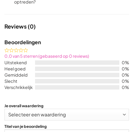
optreden?
Reviews (0)
Beoordelingen
Rated
0,0 van 5 sterren (gebaseerd op 0 reviews)
0,0
Uitstekend
0%
out
Heel goed
0%
of
Gemiddeld
0%
5
Slecht
0%
Verschrikkelijk
0%
Je overall waardering
Titel van je beoordeling