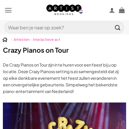
Ga
naar
inhoud
Zoeken
naar:
>
Artiesten
>
Interactieve act
Crazy Pianos on Tour
De Crazy Pianos on Tour zijn in te huren voor een feest bij u op
locatie. Deze Crazy Pianoss setting is zo samengesteld dat zij
op elke denkbare evenement het feest zullen veranderen in
een onvergetelijke gebeurtenis. Simpelweg het bekendste
piano-entertainment van Nederland!