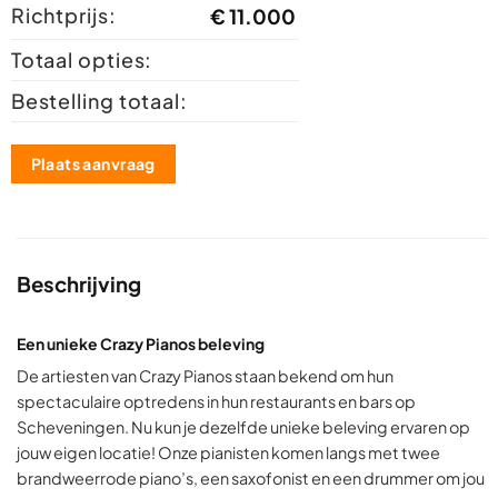
Richtprijs:
€
11.000
Totaal opties:
Bestelling totaal:
Plaats aanvraag
Beschrijving
Een unieke Crazy Pianos beleving
De artiesten van Crazy Pianos staan bekend om hun
spectaculaire optredens in hun restaurants en bars op
Scheveningen. Nu kun je dezelfde unieke beleving ervaren op
jouw eigen locatie! Onze pianisten komen langs met twee
brandweerrode piano’s, een saxofonist en een drummer om jou