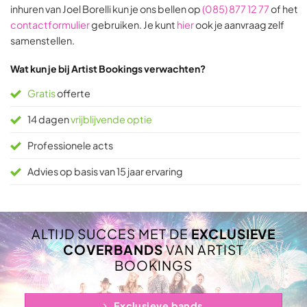
inhuren van Joel Borelli kun je ons bellen op
(085) 877 12 77
of het
ratings
ratings
contactformulier
gebruiken. Je kunt
hier
ook je aanvraag zelf
samenstellen.
Wat kun je bij Artist Bookings verwachten?
Gratis
offerte
14 dagen
vrijblijvende optie
Professionele acts
Advies op basis van 15 jaar ervaring
ALTIJD SUCCES MET DE
EXCLUSIEVE
COVERBANDS
VAN ARTIST
BOOKINGS
Exclusieve bands