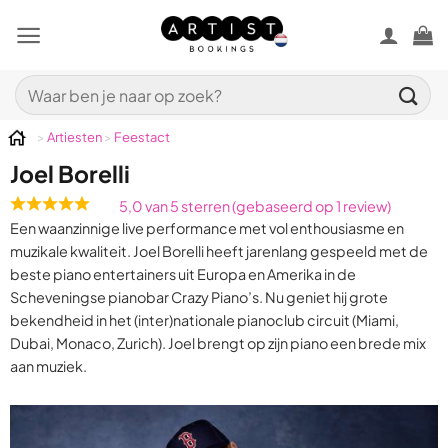
Ga
naar
inhoud
Zoeken
naar:
>
Artiesten
>
Feestact
Joel Borelli
5,0 van 5 sterren (gebaseerd op 1 review)
Rated
Een waanzinnige live performance met vol enthousiasme en
5,0
muzikale kwaliteit. Joel Borelli heeft jarenlang gespeeld met de
out
beste piano entertainers uit Europa en Amerika in de
of
Scheveningse pianobar Crazy Piano’s. Nu geniet hij grote
5
bekendheid in het (inter)nationale pianoclub circuit (Miami,
Dubai, Monaco, Zurich). Joel brengt op zijn piano een brede mix
aan muziek.