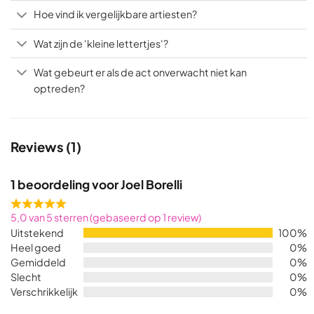
Hoe vind ik vergelijkbare artiesten?
Wat zijn de 'kleine lettertjes'?
Wat gebeurt er als de act onverwacht niet kan
optreden?
Reviews (1)
1 beoordeling voor
Joel Borelli
Rated
5,0 van 5 sterren (gebaseerd op 1 review)
5,0
Uitstekend
100%
out
Heel goed
0%
of
Gemiddeld
0%
5
Slecht
0%
Verschrikkelijk
0%