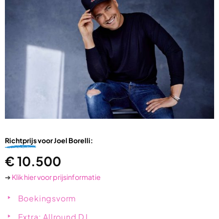
Richtprijs
voor Joel Borelli:
€
10.500
➔
Klik hier voor prijsinformatie
Boekingsvorm
Extra: Allround DJ