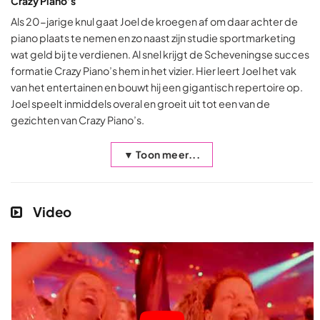
Crazy Piano’s
Als 20-jarige knul gaat Joel de kroegen af om daar achter de
piano plaats te nemen en zo naast zijn studie sportmarketing
wat geld bij te verdienen. Al snel krijgt de Scheveningse succes
formatie Crazy Piano’s hem in het vizier. Hier leert Joel het vak
van het entertainen en bouwt hij een gigantisch repertoire op.
Joel speelt inmiddels overal en groeit uit tot een van de
gezichten van Crazy Piano’s.
▼ Toon meer...
Video