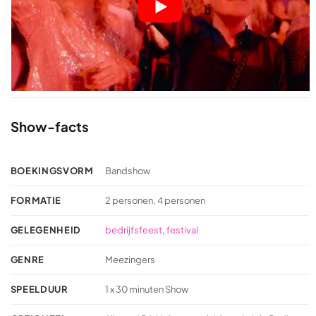
Show-facts
BOEKINGSVORM
Bandshow
FORMATIE
2 personen, 4 personen
GELEGENHEID
bedrijfsfeest
,
festival
GENRE
Meezingers
SPEELDUUR
1 x 30 minuten Show