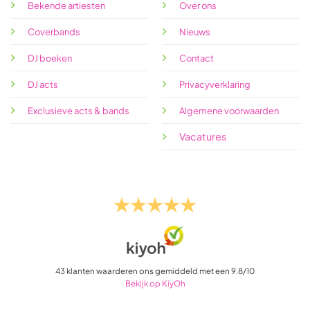
Bekende artiesten
Over ons
Coverbands
Nieuws
DJ boeken
Contact
DJ acts
Privacyverklaring
Exclusieve acts & bands
Algemene voorwaarden
Vacatures
43
klanten waarderen ons gemiddeld met een
9.8
/
10
Bekijk op KiyOh