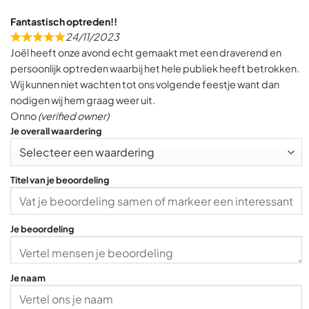
Fantastisch optreden!!
24/11/2023
R
Joël heeft onze avond echt gemaakt met een draverend en
a
persoonlijk optreden waarbij het hele publiek heeft betrokken.
t
Wij kunnen niet wachten tot ons volgende feestje want dan
e
nodigen wij hem graag weer uit.
d
Onno
(verified owner)
5
Je overall waardering
,
0
o
Titel van je beoordeling
u
t
o
Je beoordeling
f
5
Je naam