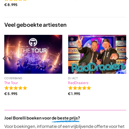
Rated
€
8.995
5,0
out
of
5
Veel geboekte artiesten
based
on
17
ratings
COVERBAND
DJ ACT
The Tour
RadDraaiers
Rated
Rated
€
5.995
€
1.995
5,0
5,0
out
out
of
of
5
5
Joel Borelli boeken voor
de beste prijs?
based
based
on
on
Voor boekingen, informatie of een vrijblijvende offerte voor het
31
9