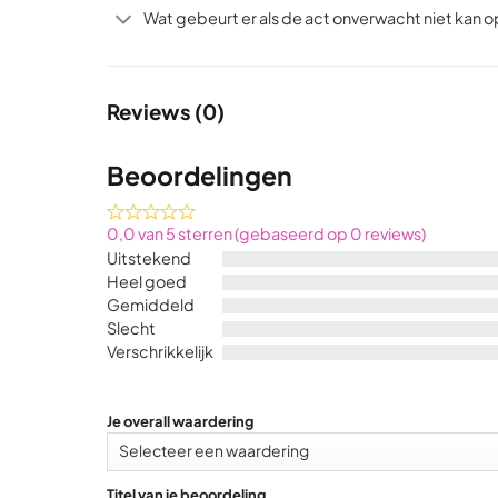
Wat gebeurt er als de act onverwacht niet kan 
Reviews (0)
Beoordelingen
Rated
0,0 van 5 sterren (gebaseerd op 0 reviews)
0,0
Uitstekend
out
Heel goed
of
Gemiddeld
5
Slecht
Verschrikkelijk
Je overall waardering
Titel van je beoordeling