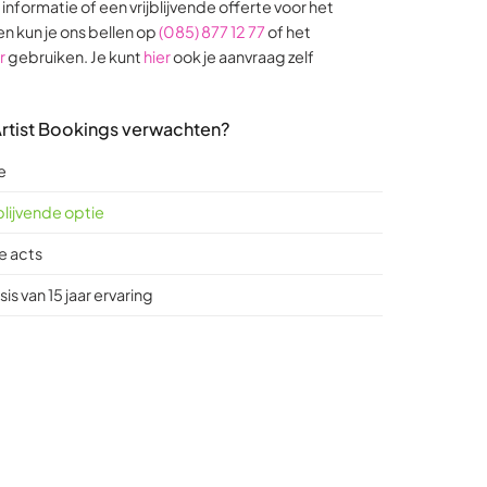
9
17
4
nformatie of een vrijblijvende offerte voor het
ratings
ratings
rating
en kun je ons bellen op
(085) 877 12 77
of het
r
gebruiken. Je kunt
hier
ook je aanvraag zelf
 Artist Bookings verwachten?
e
jblijvende optie
e acts
is van 15 jaar ervaring