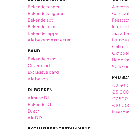
Bekende zanger
Akoestis
Bekende zangeres
Carnaval
Bekende act
Feestac
Bekende band
Interact
Bekende rapper
Jazz arti
Alle bekende artiesten
Lounge 
Online ar
BAND
Oktober
Bekende band
Nederlan
Coverband
90's / ni
Exclusieve band
PRIJSC
Alle bands
€ 2.500
DJ BOEKEN
€ 5.000 
Allround DJ
€ 7.500 
Bekende DJ
€ 10.00
DJ act
Meer da
Alle DJ's
EXCLUSIEF ENTERTAINMENT