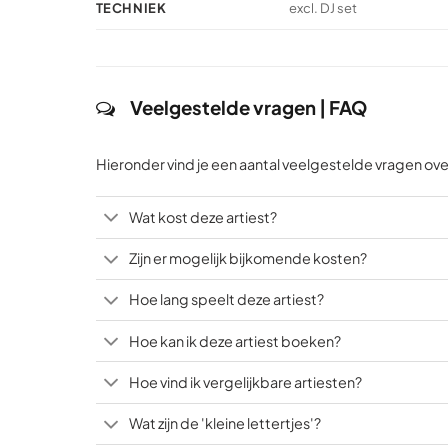
3
26
2
TECHNIEK
excl. DJ set
ratings
ratings
ratings
Veelgestelde vragen | FAQ
Hieronder vind je een aantal veelgestelde vragen over
Wat kost deze artiest?
Zijn er mogelijk bijkomende kosten?
Hoe lang speelt deze artiest?
Hoe kan ik deze artiest boeken?
Hoe vind ik vergelijkbare artiesten?
Wat zijn de 'kleine lettertjes'?