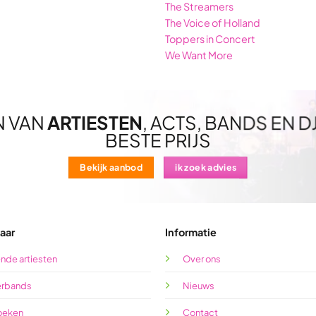
The Streamers
The Voice of Holland
Toppers in Concert
We Want More
N VAN
ARTIESTEN
, ACTS, BANDS EN D
BESTE PRIJS
Bekijk aanbod
ik zoek advies
aar
Informatie
nde artiesten
Over ons
rbands
Nieuws
oeken
Contact