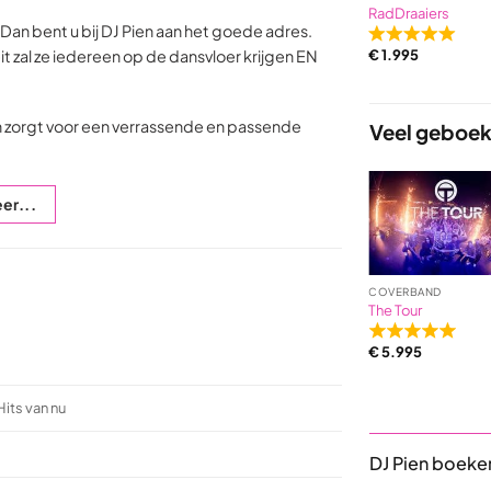
RadDraaiers
an bent u bij DJ Pien aan het goede adres.
Rated
eit zal ze iedereen op de dansvloer krijgen EN
€
1.995
5,0
out
of
n zorgt voor een verrassende en passende
Veel geboek
5
based
on
9
er...
ratings
JAZZ ARTIEST
BEKENDE ZANGERES
COVERBAND
The Triplicats
Trijntje Oosterhuis
The Tour
Rated
Rated
Rated
€
2.495
€
9.975
€
5.995
5,0
5,0
5,0
out
out
out
of
of
of
Hits van nu
5
5
5
based
based
based
DJ Pien boeke
on
on
on