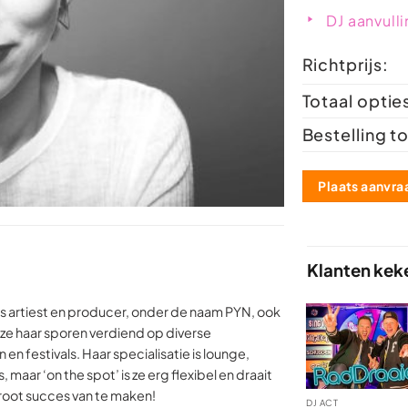
DJ aanvull
Richtprijs:
Totaal optie
Bestelling to
Plaats aanvra
Klanten kek
als artiest en producer, onder de naam PYN, ook
t ze haar sporen verdiend op diverse
n festivals. Haar specialisatie is lounge,
 maar ‘on the spot’ is ze erg flexibel en draait
root succes van te maken!
DJ ACT