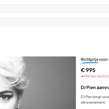
Richtprijs
voor 
€
995
➔
Klik hier voor p
DJ Pien aanv
DJ Pien zorgt voo
elk evenement.