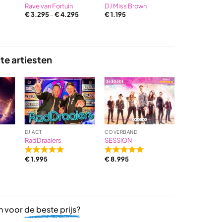
Rave van Fortuin
DJ Miss Brown
Kris Kross 
€
3.295
–
€
4.295
€
1.195
meer dan €
te artiesten
DJ ACT
COVERBAND
BEKENDE ZAN
RadDraaiers
SESSION
Wolter Kroe
Rated
Rated
Rated
€
1.995
€
8.995
€
8.995
5,0
5,0
5,0
out
out
out
of
of
of
5
5
5
based
based
base
n voor
de beste prijs?
on
on
on