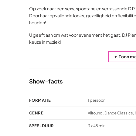
Op zoek naar een sexy, spontane en verrassende DJ? D
Door haar opvallende looks, gezelligheid en flexibilit
houden!
U geeft aan om wat voor evenement het gaat, DJ Pie
keuze in muziek!
▼ Toon me
Show-facts
ENDE DJ
COVERBAND
BEKENDE ZANGERES
Fuente
Let’s Groove
Samantha Steenwijk
Rated
Rated
Rated
aanvraag
€
5.295
€
4.995
FORMATIE
1 persoon
5,0
5,0
5,0
out
out
out
of
of
of
GENRE
Allround, Dance Classics, 
5
5
5
based
based
based
SPEELDUUR
3 x 45 min
on
on
on