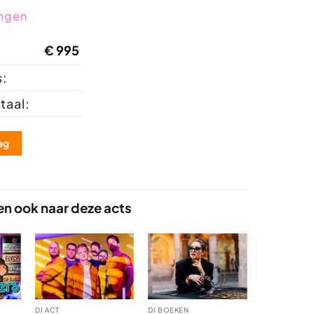
ingen
€
995
s:
taal:
ag
en ook naar deze acts
DJ ACT
DJ BOEKEN
BEKENDE ACT