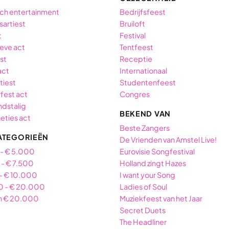
ch entertainment
Bedrijfsfeest
sartiest
Bruiloft
t
Festival
ieve act
Tentfeest
est
Receptie
act
Internationaal
tiest
Studentenfeest
fest act
Congres
dstalig
BEKEND VAN
neties act
Beste Zangers
ATEGORIEËN
De Vrienden van Amstel Live!
 - € 5.000
Eurovisie Songfestival
- € 7.500
Holland zingt Hazes
- € 10.000
I want your Song
0 - € 20.000
Ladies of Soul
n € 20.000
Muziekfeest van het Jaar
Secret Duets
The Headliner