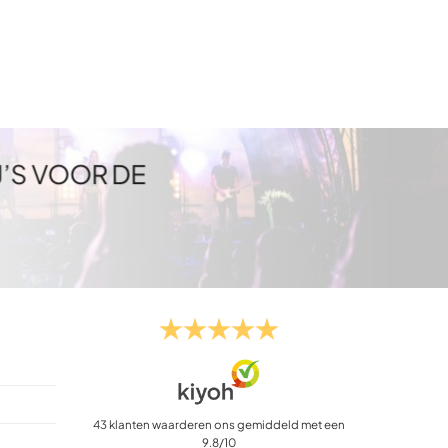
J’S VOOR DE
43
klanten waarderen ons gemiddeld met een
9.8
/
10