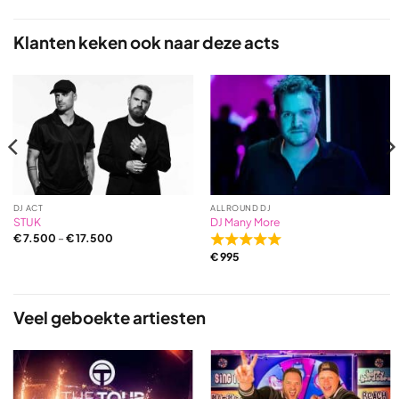
out
out
of
of
5
5
Klanten keken ook naar deze acts
based
based
on
on
2
9
ratings
ratings
DJ ACT
ALLROUND DJ
STUK
DJ Many More
€
7.500
–
€
17.500
Rated
€
995
5,0
out
of
5
Veel geboekte artiesten
based
on
3
ratings