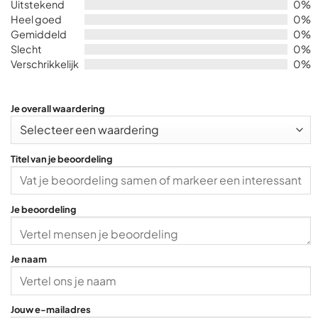
Uitstekend
0%
out
Heel goed
0%
of
Gemiddeld
0%
5
Slecht
0%
Verschrikkelijk
0%
Je overall waardering
Titel van je beoordeling
Je beoordeling
Je naam
Jouw e-mailadres