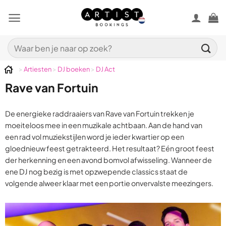
Ga
naar
inhoud
Zoeken
naar:
>
Artiesten
>
DJ boeken
>
DJ Act
Rave van Fortuin
De energieke raddraaiers van Rave van Fortuin trekken je
moeiteloos mee in een muzikale achtbaan. Aan de hand van
een rad vol muziekstijlen word je ieder kwartier op een
gloednieuw feest getrakteerd. Het resultaat? Eén groot feest
der herkenning en een avond bomvol afwisseling. Wanneer de
ene DJ nog bezig is met opzwepende classics staat de
volgende alweer klaar met een portie onvervalste meezingers.