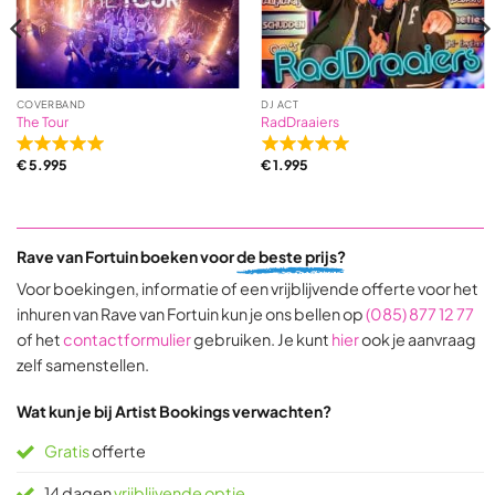
COVERBAND
DJ ACT
The Tour
RadDraaiers
Rated
Rated
€
5.995
€
1.995
5,0
5,0
out
out
of
of
5
5
Rave van Fortuin boeken voor
de beste prijs?
based
based
on
on
Voor boekingen, informatie of een vrijblijvende offerte voor het
31
9
inhuren van Rave van Fortuin kun je ons bellen op
(085) 877 12 77
ratings
ratings
of het
contactformulier
gebruiken. Je kunt
hier
ook je aanvraag
zelf samenstellen.
Wat kun je bij Artist Bookings verwachten?
Gratis
offerte
14 dagen
vrijblijvende optie