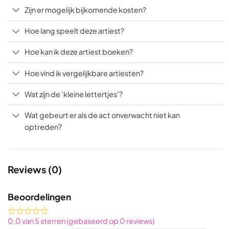
Zijn er mogelijk bijkomende kosten?
Hoe lang speelt deze artiest?
Hoe kan ik deze artiest boeken?
Hoe vind ik vergelijkbare artiesten?
Wat zijn de 'kleine lettertjes'?
Wat gebeurt er als de act onverwacht niet kan
optreden?
Reviews (0)
Beoordelingen
Rated
0,0 van 5 sterren (gebaseerd op 0 reviews)
0,0