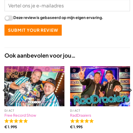
Deze review is gebaseerd op mijn eigen ervaring.
SUBMIT YOUR REVIEW
Ook aanbevolen voor jou…
DJ ACT
DJ ACT
Free Record Show
RadDraaiers
Rated
Rated
€
1.995
€
1.995
5,0
5,0