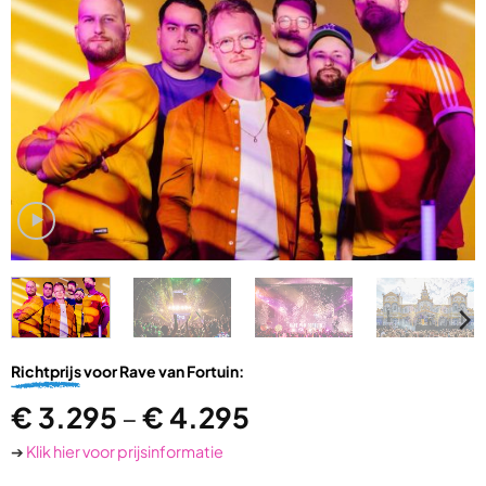
Richtprijs
voor Rave van Fortuin:
€
3.295
–
€
4.295
➔
Klik hier voor prijsinformatie