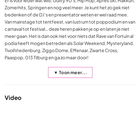
Er is voor ieder wat wils; Guilty 90’s, Hip Hop, Après Ski, Hakkûh,
Zomerhits, Springen en nog veel meer. Je kunt het zo gek niet
bedenken of de DJ’s en presentator weten er wel raad mee.
Van mainstage tot tentfeest, van lustrum tot poppodium en van
carnaval tot festival… deze heren pakken je op en laten je niet
meer gaan. Het is dan ook niet voor niets dat Rave van Fortuin al
podia heeft mogen betreden als Solar Weekend, Mysteryland,
TivoliVredenburg, Ziggo Dome, Effenaar, Zwarte Cross,
Paaspop, 013 Tilburg en ga zo maar door!
▼ Toon meer...
Video