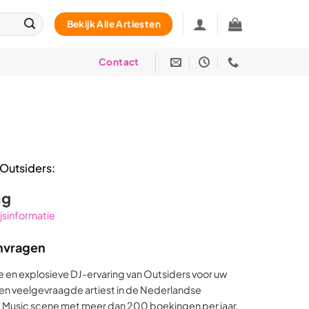
Bekijk Alle Artiesten
Contact
Outsiders:
ag
rijsinformatie
nvragen
 en explosieve DJ-ervaring van Outsiders voor uw
en veelgevraagde artiest in de Nederlandse
 Music scene met meer dan 200 boekingen per jaar,