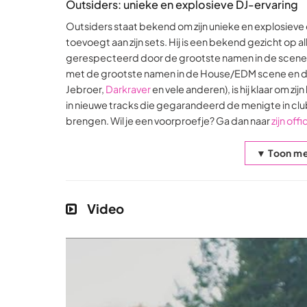
Outsiders: unieke en explosieve DJ-ervaring
Outsiders staat bekend om zijn unieke en explosieve dr
toevoegt aan zijn sets. Hij is een bekend gezicht op
gerespecteerd door de grootste namen in de scene.
met de grootste namen in de House/EDM scene en da
Jebroer,
Darkraver
en vele anderen), is hij klaar om zi
in nieuwe tracks die gegarandeerd de menigte in club
brengen. Wil je een voorproefje? Ga dan naar
zijn off
▼ Toon me
Video