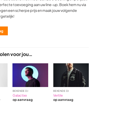
erfecte toevoeging aan uw line-up. Boek hem nu via
tegen een scherpe prijs en maak jouw volgende
etelijk!
ag
len voor jou…
BEKENDE DJ
BEKENDE DJ
BEKENDE DJ
Galactixx
Vertile
Paul Elstak
0
op aanvraag
op aanvraag
op aanvraa