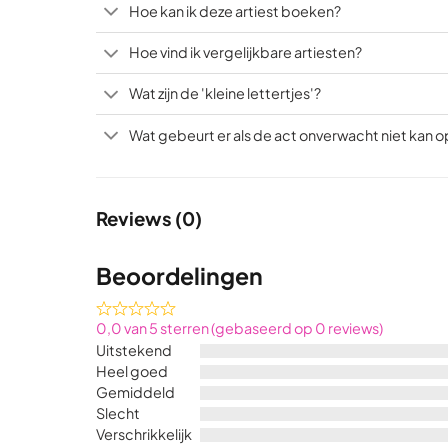
Hoe kan ik deze artiest boeken?
Hoe vind ik vergelijkbare artiesten?
Wat zijn de 'kleine lettertjes'?
Wat gebeurt er als de act onverwacht niet kan 
Reviews (0)
Beoordelingen
Rated
0,0 van 5 sterren (gebaseerd op 0 reviews)
0,0
Uitstekend
out
Heel goed
of
Gemiddeld
5
Slecht
Verschrikkelijk