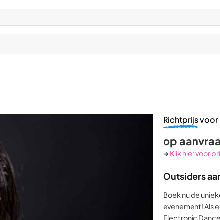
Richtprijs
voor 
op aanvra
➔
Klik hier voor p
Outsiders aa
Boek nu de unieke
evenement! Als e
Electronic Dance