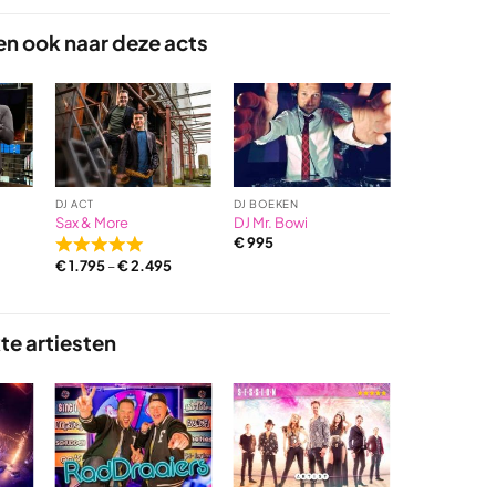
en ook naar deze acts
DJ ACT
DJ BOEKEN
BEKENDE DJ
Sax & More
DJ Mr. Bowi
Tony Junior
€
995
€
5.000
Rated
€
1.795
–
€
2.495
5,0
out
of
te artiesten
5
based
on
1
ratings