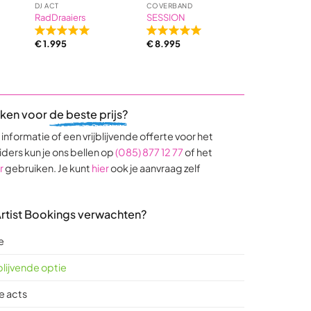
DJ ACT
COVERBAND
BEKENDE ZAN
RadDraaiers
SESSION
Wolter Kroe
Rated
Rated
Rated
€
1.995
€
8.995
€
8.995
5,0
5,0
5,0
out
out
out
of
of
of
5
5
5
based
based
base
eken voor
de beste prijs?
on
on
on
9
17
4
nformatie of een vrijblijvende offerte voor het
ratings
ratings
rating
iders kun je ons bellen op
(085) 877 12 77
of het
r
gebruiken. Je kunt
hier
ook je aanvraag zelf
 Artist Bookings verwachten?
e
jblijvende optie
e acts