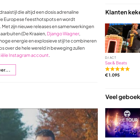
of
Klanten kek
aaistijl die altijd een dosis adrenaline
5
based
 alle Europese feesthotspots en wordt
on
 Met zijn nieuwe releases en samenwerkingen
3
arbuiten (De Kraaien,
Django Wagner
,
ratings
jn hoge energie en explosieve stijl te combineren
s over de hele wereld in beweging zullen
iciële Instagram account
.
DJ ACT
Sax & Beats
er...
Rated
€
1.095
5,0
out
of
Veel geboek
5
based
on
2
ratings