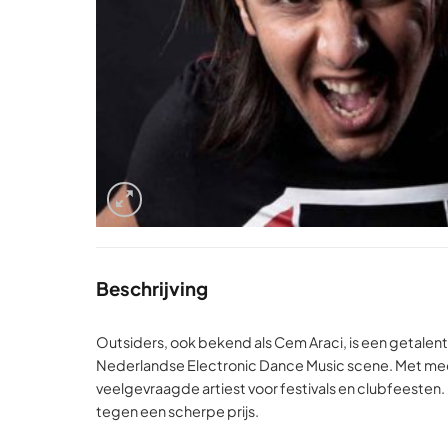
Beschrijving
Outsiders, ook bekend als Cem Araci, is een getalen
Nederlandse Electronic Dance Music scene. Met meer
veelgevraagde artiest voor festivals en clubfeesten. 
tegen een scherpe prijs.