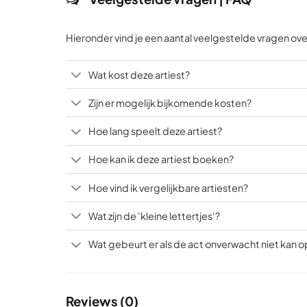
Hieronder vind je een aantal veelgestelde vragen ove
Wat kost deze artiest?
Zijn er mogelijk bijkomende kosten?
Hoe lang speelt deze artiest?
Hoe kan ik deze artiest boeken?
Hoe vind ik vergelijkbare artiesten?
Wat zijn de 'kleine lettertjes'?
Wat gebeurt er als de act onverwacht niet kan 
Reviews (0)