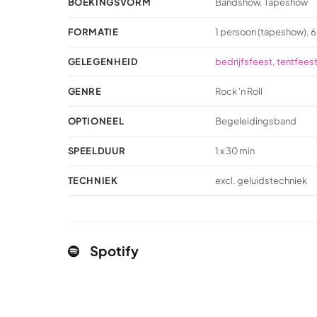
BOEKINGSVORM
Bandshow, Tapeshow
FORMATIE
1 persoon (tapeshow), 
GELEGENHEID
bedrijfsfeest
,
tentfees
GENRE
Rock 'n Roll
OPTIONEEL
Begeleidingsband
SPEELDUUR
1 x 30 min
TECHNIEK
excl. geluidstechniek
Spotify