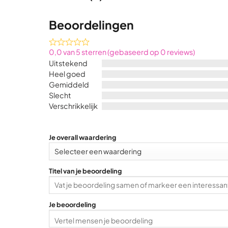
Beoordelingen
Rated
0,0 van 5 sterren (gebaseerd op 0 reviews)
0,0
Uitstekend
out
Heel goed
of
Gemiddeld
5
Slecht
Verschrikkelijk
Je overall waardering
Titel van je beoordeling
Je beoordeling