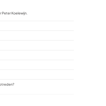
r Peter Koelewijn.
optreden?