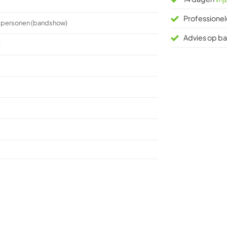
Professionel
6 personen (bandshow)
Advies op bas
t