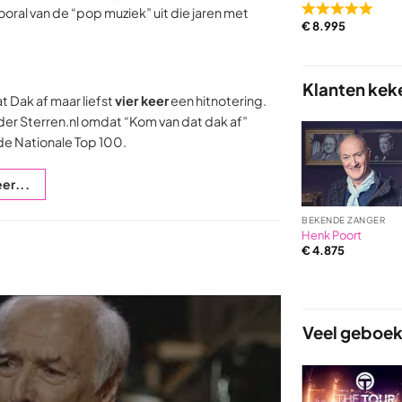
ooral van de “pop muziek” uit die jaren met
Rated
€
8.995
5,0
out
of
Klanten kek
5
 Dak af maar liefst
vier keer
een hitnotering.
based
nder Sterren.nl omdat “Kom van dat dak af”
on
de Nationale Top 100.
4
ratings
er...
BEKENDE ZANGER
Henk Poort
€
4.875
Veel geboek