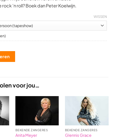
rock ’n roll? Boek dan Peter Koelwijn.
WISSEN
en)
teren
len voor jou…
BEKENDE ZANGERES
BEKENDE ZANGERES
BEKENDE ZAN
Anita Meyer
Glennis Grace
Xander de B