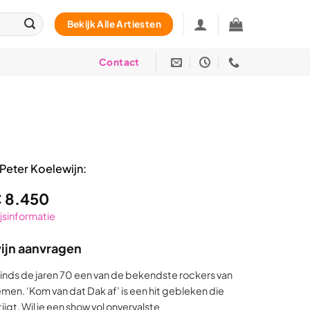
Bekijk Alle Artiesten
Contact
Peter Koelewijn:
€
8.450
rijsinformatie
ijn aanvragen
 sinds de jaren 70 een van de bekendste rockers van
en. ‘Kom van dat Dak af’ is een hit gebleken die
jgt. Wil je een show vol onvervalste