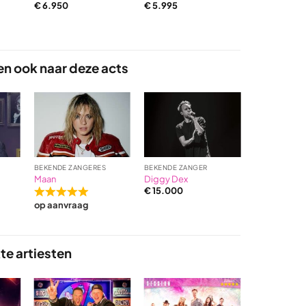
€
6.950
€
5.995
Rated
€
9.995
5,0
out
of
en ook naar deze acts
5
base
on
2
rating
BEKENDE ZANGERES
BEKENDE ZANGER
BEKENDE ZAN
Maan
Diggy Dex
Berget Lewi
€
15.000
€
6.750
Rated
op aanvraag
5,0
out
of
te artiesten
5
based
on
2