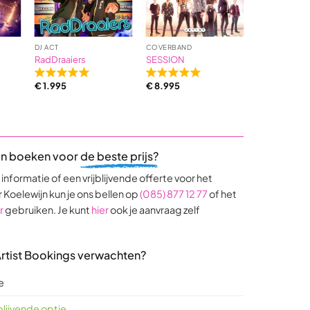
ratings
DJ ACT
COVERBAND
BEKENDE ZAN
RadDraaiers
SESSION
Wolter Kroe
Rated
Rated
Rated
€
1.995
€
8.995
€
8.995
5,0
5,0
5,0
out
out
out
of
of
of
5
5
5
based
based
base
jn boeken voor
de beste prijs?
on
on
on
9
17
4
nformatie of een vrijblijvende offerte voor het
ratings
ratings
rating
 Koelewijn kun je ons bellen op
(085) 877 12 77
of het
r
gebruiken. Je kunt
hier
ook je aanvraag zelf
 Artist Bookings verwachten?
e
jblijvende optie