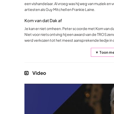
een vishandelaar. Al vroeg was hij weg van muziek en v
artiesten als Guy Mitchell en Frankie Laine.
Kom van dat Dak af
Je kan er niet omheen. Peter scoorde met Kom van dat
Niet voor niets ontving hij een award van de TROS ze
werd verkozen tot het meest aansprekende liedje in 
▼ Toon me
Video