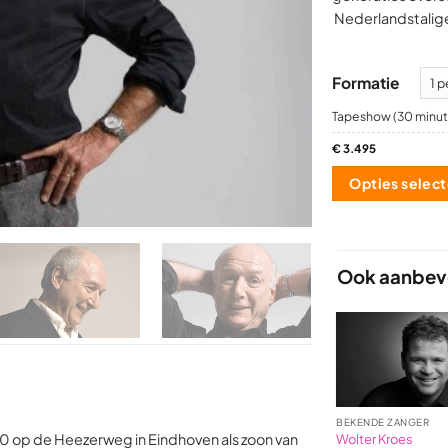
Nederlandstalige 
Formatie
Tapeshow (30 minut
€
3.495
Opties selec
Ook aanbevo
BEKENDE ZANGER
 op de Heezerweg in Eindhoven als zoon van
Wolter Kroes