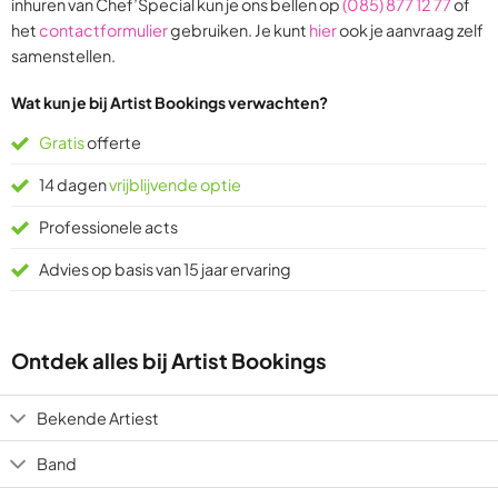
inhuren van Chef’Special kun je ons bellen op
(085) 877 12 77
of
ratings
ratings
het
contactformulier
gebruiken. Je kunt
hier
ook je aanvraag zelf
samenstellen.
Wat kun je bij Artist Bookings verwachten?
Gratis
offerte
14 dagen
vrijblijvende optie
Professionele acts
Advies op basis van 15 jaar ervaring
Ontdek alles bij Artist Bookings
Bekende Artiest
Band