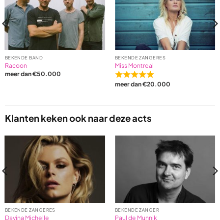
BEKENDE BAND
BEKENDE ZANGERES
Racoon
Miss Montreal
meer dan €50.000
Rated
meer dan €20.000
5,0
out
of
5
Klanten keken ook naar deze acts
based
on
1
ratings
BEKENDE ZANGERES
BEKENDE ZANGER
Davina Michelle
Paul de Munnik