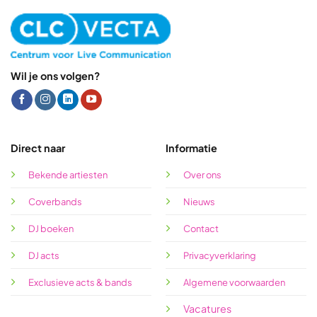
Wil je ons volgen?
Direct naar
Informatie
Bekende artiesten
Over ons
Coverbands
Nieuws
DJ boeken
Contact
DJ acts
Privacyverklaring
Exclusieve acts & bands
Algemene voorwaarden
Vacatures