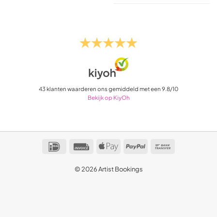
43
klanten waarderen ons gemiddeld met een
9.8
/
10
Bekijk op KiyOh
IDeal
Invoice
Apple
PayPal
Bank
Pay
Transfer
© 2026 Artist Bookings