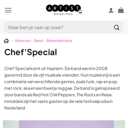
Ga
naar
inhoud
Zoeken
naar:
>
Artiesten
>
Band
>
Bekende band
Chef’Special
Chef’Special komt uit Haarlem. De band werd in 2008
gevormd door de vijf muzikale vrienden. Hun muziekstijl is een
combinatie van verschillende genres, zoals funk, rap en pop,
met rock, ska en een beetje reggae. De band is geïnspireerd
door bands als Red Hot Chili Peppers, The Roots en Relax.
Inmiddels zijn het vaste gasten op de vele festivalpodia in
Nederland.