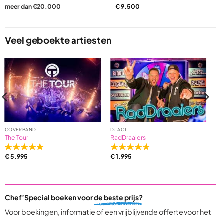
meer dan €20.000
€
9.500
Veel geboekte artiesten
COVERBAND
DJ ACT
The Tour
RadDraaiers
Rated
Rated
€
5.995
€
1.995
5,0
5,0
out
out
of
of
5
5
Chef’Special boeken voor
de beste prijs?
based
based
on
on
Voor boekingen, informatie of een vrijblijvende offerte voor het
31
9