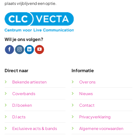
plaats vrijblijvend een optie.
Wil je ons volgen?
Direct naar
Informatie
Bekende artiesten
Over ons
Coverbands
Nieuws
DJ boeken
Contact
DJ acts
Privacyverklaring
Exclusieve acts & bands
Algemene voorwaarden