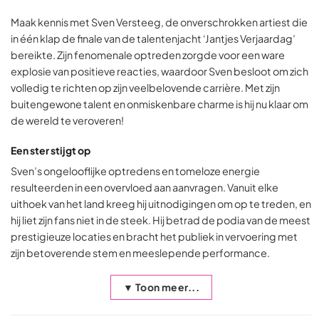
Maak kennis met Sven Versteeg, de onverschrokken artiest die
in één klap de finale van de talentenjacht ‘Jantjes Verjaardag’
bereikte. Zijn fenomenale optreden zorgde voor een ware
explosie van positieve reacties, waardoor Sven besloot om zich
volledig te richten op zijn veelbelovende carrière. Met zijn
buitengewone talent en onmiskenbare charme is hij nu klaar om
de wereld te veroveren!
Een ster stijgt op
Sven’s ongelooflijke optredens en tomeloze energie
resulteerden in een overvloed aan aanvragen. Vanuit elke
uithoek van het land kreeg hij uitnodigingen om op te treden, en
hij liet zijn fans niet in de steek. Hij betrad de podia van de meest
prestigieuze locaties en bracht het publiek in vervoering met
zijn betoverende stem en meeslepende performance.
▼ Toon meer...