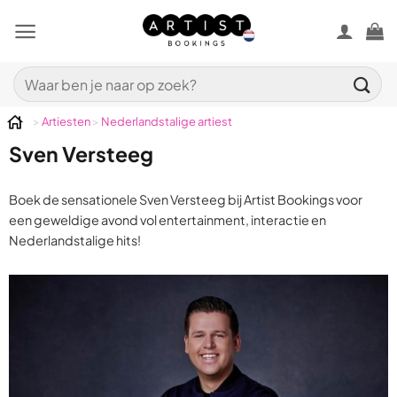
Ga
naar
inhoud
Zoeken
naar:
>
Artiesten
>
Nederlandstalige artiest
Sven Versteeg
Boek de sensationele Sven Versteeg bij Artist Bookings voor
een geweldige avond vol entertainment, interactie en
Nederlandstalige hits!