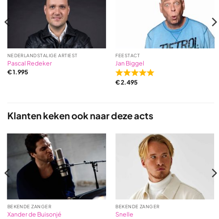
NEDERLANDSTALIGE ARTIEST
FEESTACT
Pascal Redeker
Jan Biggel
€
1.995
Rated
€
2.495
5,0
out
of
5
Klanten keken ook naar deze acts
based
on
2
ratings
BEKENDE ZANGER
BEKENDE ZANGER
Xander de Buisonjé
Snelle