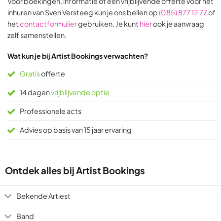
Voor boekingen, informatie of een vrijblijvende offerte voor het
31
9
inhuren van Sven Versteeg kun je ons bellen op
(085) 877 12 77
of
ratings
ratings
het
contactformulier
gebruiken. Je kunt
hier
ook je aanvraag
zelf samenstellen.
Wat kun je bij Artist Bookings verwachten?
Gratis
offerte
14 dagen
vrijblijvende optie
Professionele acts
Advies op basis van 15 jaar ervaring
Ontdek alles bij Artist Bookings
Bekende Artiest
Band