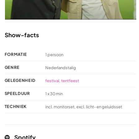
Show-facts
FORMATIE
1 persoon
GENRE
Nederlandstalig
GELEGENHEID
festival
,
tentfeest
SPEELDUUR
1 x 30 min
TECHNIEK
incl. monitorset, excl. licht- en geluidsset
Spotify