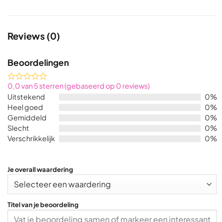
Reviews (0)
Beoordelingen
Rated
0,0 van 5 sterren (gebaseerd op 0 reviews)
0,0
Uitstekend
0%
out
Heel goed
0%
of
Gemiddeld
0%
5
Slecht
0%
Verschrikkelijk
0%
Je overall waardering
Titel van je beoordeling