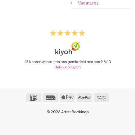
Vacatures
43
klanten waarderen ons gemiddeld met een
9.8
/
10
Bekijk op KiyOh
IDeal
Invoice
Apple
PayPal
Bank
Pay
Transfer
© 2026 Artist Bookings