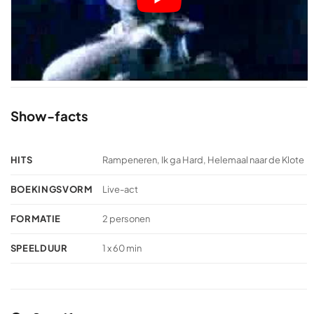
Show-facts
HITS
Rampeneren, Ik ga Hard, Helemaal naar de Klote
BOEKINGSVORM
Live-act
FORMATIE
2 personen
SPEELDUUR
1 x 60 min