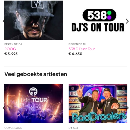
BEKENDE DJ
BEKENDE DJ
ROOG
538 DJ’s on Tour
€
5.995
€
4.650
Veel geboekte artiesten
COVERBAND
DJ ACT