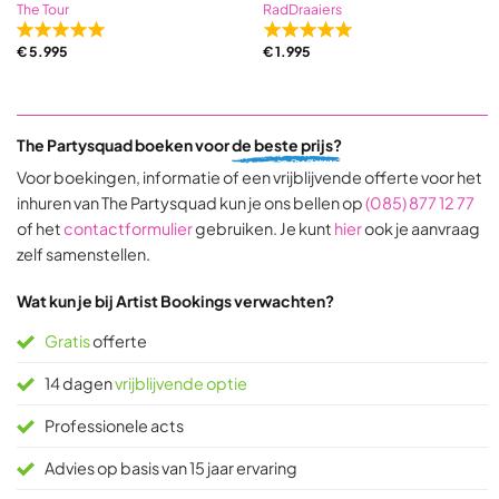
The Tour
RadDraaiers
Rated
Rated
€
5.995
€
1.995
5,0
5,0
out
out
of
of
5
5
The Partysquad boeken voor
de beste prijs?
based
based
on
on
Voor boekingen, informatie of een vrijblijvende offerte voor het
31
9
inhuren van The Partysquad kun je ons bellen op
(085) 877 12 77
ratings
ratings
of het
contactformulier
gebruiken. Je kunt
hier
ook je aanvraag
zelf samenstellen.
Wat kun je bij Artist Bookings verwachten?
Gratis
offerte
14 dagen
vrijblijvende optie
Professionele acts
Advies op basis van 15 jaar ervaring