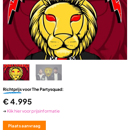
Richtprijs
voor The Partysquad:
€
4.995
➔
Klik hier voor prijsinformatie
Plaats aanvraag