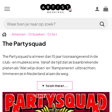
Ga
naar
inhoud
Zoeken
naar:
>
Artiesten
>
DJ boeken
>
DJ Act
The Partysquad
The Partysquad is al meer dan 15 jaar toonaangevend in de
club- en muziekscene. Vanaf de tijd dat ze baanbrekende
platen als ‘Wat wil je doen‘ en ‘Rampeneren‘ uitbrachten,
timmeren ze in Nederland al aan de weg.
▼ toon meer...