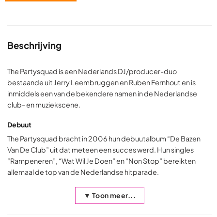
Beschrijving
The Partysquad is een Nederlands DJ/producer-duo
bestaande uit Jerry Leembruggen en Ruben Fernhout en is
inmiddels een van de bekendere namen in de Nederlandse
club- en muziekscene.
Debuut
The Partysquad bracht in 2006 hun debuutalbum “De Bazen
Van De Club” uit dat meteen een succes werd. Hun singles
“Rampeneren”, “Wat Wil Je Doen” en “Non Stop” bereikten
allemaal de top van de Nederlandse hitparade.
▼ Toon meer...