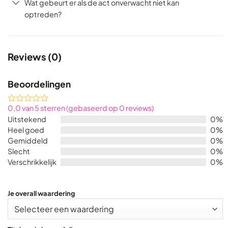
Wat gebeurt er als de act onverwacht niet kan
optreden?
Reviews (0)
Beoordelingen
Rated
0,0 van 5 sterren (gebaseerd op 0 reviews)
0,0
Uitstekend
0%
out
Heel goed
0%
of
Gemiddeld
0%
5
Slecht
0%
Verschrikkelijk
0%
Je overall waardering