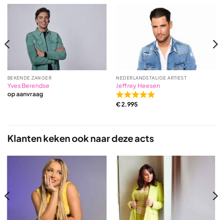
BEKENDE ZANGER
NEDERLANDSTALIGE ARTIEST
Yves Berendse
Jeffrey Heesen
op aanvraag
Rated
€
2.995
5,0
out
of
5
Klanten keken ook naar deze acts
based
on
1
ratings