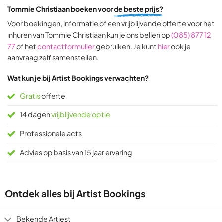
Tommie Christiaan boeken voor
de beste prijs?
based
based
on
on
Voor boekingen, informatie of een vrijblijvende offerte voor het
31
9
inhuren van Tommie Christiaan kun je ons bellen op
(085) 877 12
ratings
ratings
77
of het
contactformulier
gebruiken. Je kunt
hier
ook je
aanvraag zelf samenstellen.
Wat kun je bij Artist Bookings verwachten?
Gratis
offerte
14 dagen
vrijblijvende optie
Professionele acts
Advies op basis van 15 jaar ervaring
Ontdek alles bij Artist Bookings
Bekende Artiest