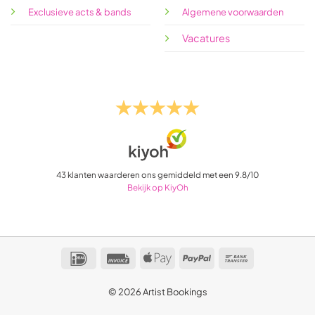
Exclusieve acts & bands
Algemene voorwaarden
Vacatures
43
klanten waarderen ons gemiddeld met een
9.8
/
10
Bekijk op KiyOh
IDeal
Invoice
Apple
PayPal
Bank
Pay
Transfer
© 2026 Artist Bookings