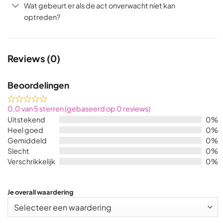
Wat gebeurt er als de act onverwacht niet kan
optreden?
Reviews (0)
Beoordelingen
Rated
0,0 van 5 sterren (gebaseerd op 0 reviews)
0,0
Uitstekend
0%
out
Heel goed
0%
of
Gemiddeld
0%
5
Slecht
0%
Verschrikkelijk
0%
Je overall waardering