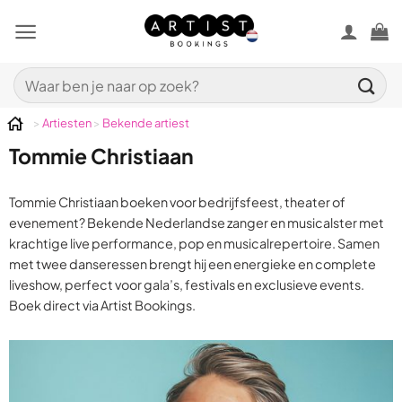
Ga
naar
inhoud
Zoeken
naar:
>
Artiesten
>
Bekende artiest
Tommie Christiaan
Tommie Christiaan boeken voor bedrijfsfeest, theater of
evenement? Bekende Nederlandse zanger en musicalster met
krachtige live performance, pop en musicalrepertoire. Samen
met twee danseressen brengt hij een energieke en complete
liveshow, perfect voor gala’s, festivals en exclusieve events.
Boek direct via Artist Bookings.