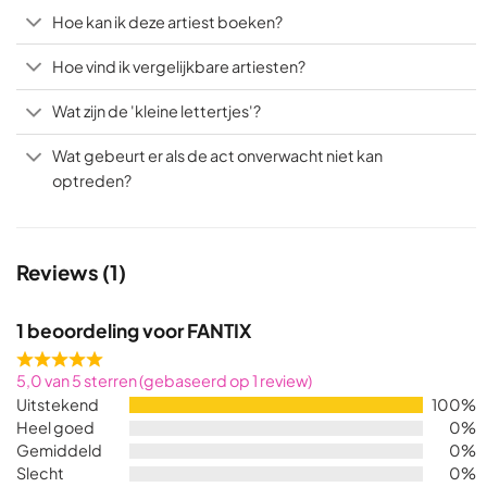
Hoe kan ik deze artiest boeken?
Hoe vind ik vergelijkbare artiesten?
Wat zijn de 'kleine lettertjes'?
Wat gebeurt er als de act onverwacht niet kan
optreden?
Reviews (1)
1 beoordeling voor
FANTIX
Rated
5,0 van 5 sterren (gebaseerd op 1 review)
5,0
Uitstekend
100%
out
Heel goed
0%
of
Gemiddeld
0%
5
Slecht
0%