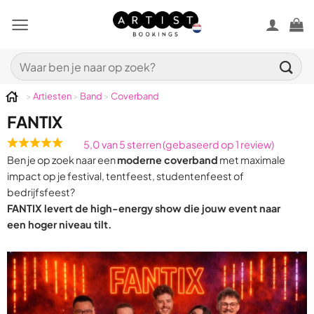
Ga
naar
inhoud
Zoeken
naar:
>
Artiesten
>
Band
>
Coverband
FANTIX
5,0 van 5 sterren (gebaseerd op 1 review)
Rated
Ben je op zoek naar een
moderne coverband
met maximale
5,0
impact op je festival, tentfeest, studentenfeest of
out
bedrijfsfeest?
of
FANTIX levert de high-energy show die jouw event naar
5
een hoger niveau tilt.