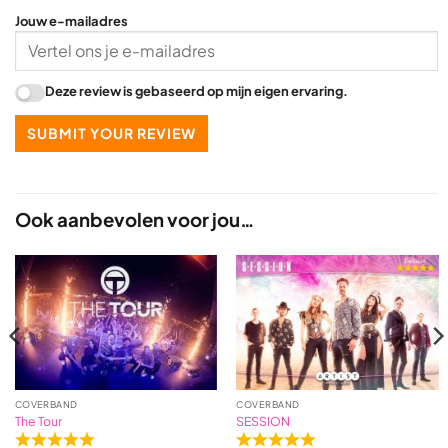
Jouw e-mailadres
Deze review is gebaseerd op mijn eigen ervaring.
SUBMIT YOUR REVIEW
Ook aanbevolen voor jou…
COVERBAND
COVERBAND
The Tour
SESSION
Rated
Rated