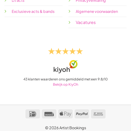
DJ acts
Privacyverklaring
Exclusieve acts & bands
Algemene voorwaarden
Vacatures
43
klanten waarderen ons gemiddeld met een
9.8
/
10
Bekijk op KiyOh
IDeal
Invoice
Apple
PayPal
Bank
Pay
Transfer
© 2026 Artist Bookings