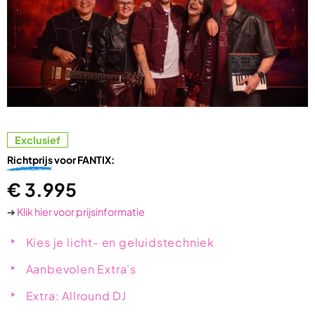
Exclusief
Richtprijs
voor FANTIX:
€
3.995
➔
Klik hier voor prijsinformatie
Kies je licht- en geluidstechniek
Aanbevolen Extra's
Extra: Allround DJ