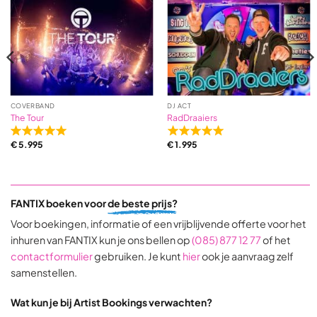
ratings
COVERBAND
DJ ACT
The Tour
RadDraaiers
Rated
Rated
€
5.995
€
1.995
5,0
5,0
out
out
of
of
5
5
FANTIX boeken voor
de beste prijs?
based
based
on
on
Voor boekingen, informatie of een vrijblijvende offerte voor het
31
9
inhuren van FANTIX kun je ons bellen op
(085) 877 12 77
of het
ratings
ratings
contactformulier
gebruiken. Je kunt
hier
ook je aanvraag zelf
samenstellen.
Wat kun je bij Artist Bookings verwachten?