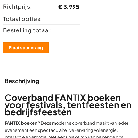
Richtprijs:
€
3.995
Totaal opties:
Bestelling totaal:
Plaats aanvraag
Beschrijving
Coverband FANTIX boeken
voor festivals, tentfeesten en
bedrijfsfeesten
FANTIX boeken?
Deze moderne coverband maakt van ieder
evenement een spectaculaire live-ervaring vol energie,
interactie en emotie. Met een unieke mix van bekende hits,