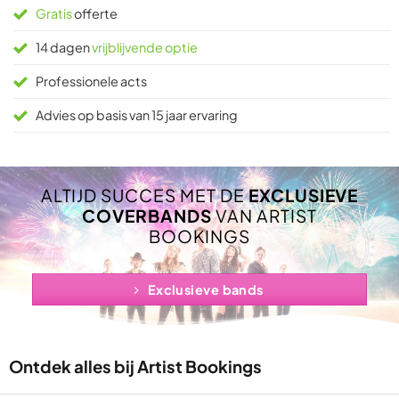
Gratis
offerte
14 dagen
vrijblijvende optie
Professionele acts
Advies op basis van 15 jaar ervaring
ALTIJD SUCCES MET DE
EXCLUSIEVE
COVERBANDS
VAN ARTIST
BOOKINGS
Exclusieve bands
Ontdek alles bij Artist Bookings