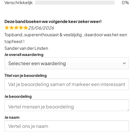
Verschrikkelijk
0%
Deze band boeken we volgende keer zeker weer!
25/06/2026
R
Topband, superenthousiast & veelzijdig , daardoor was het een
a
topfeest !
t
Sander van der Linden
e
Je overall waardering
d
5
,
Titel van je beoordeling
0
o
u
Je beoordeling
t
o
f
Je naam
5