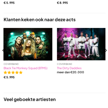
€
5.995
€
8.995
5,0
5,0
out
out
of
of
5
5
Klanten keken ook naar deze acts
based
based
on
on
31
17
ratings
ratings
COVERBAND
COVERBAND
Black Tie Monkey Squad (BTMS)
The Dirty Daddies
meer dan €20.000
Rated
€
5.995
5,0
out
of
5
based
Veel geboekte artiesten
on
1