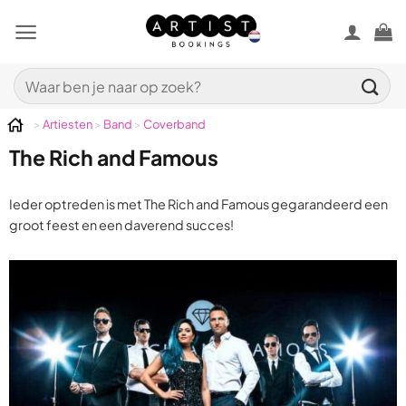
Ga
naar
inhoud
Zoeken
naar:
>
Artiesten
>
Band
>
Coverband
The Rich and Famous
Ieder optreden is met The Rich and Famous gegarandeerd een
groot feest en een daverend succes!