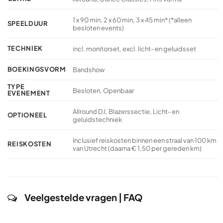
1 x 90 min, 2 x 60 min, 3 x 45 min* (*alleen
SPEELDUUR
besloten events)
TECHNIEK
incl. monitorset, excl. licht- en geluidsset
BOEKINGSVORM
Bandshow
TYPE
Besloten, Openbaar
EVENEMENT
Allround DJ, Blazerssectie, Licht- en
OPTIONEEL
geluidstechniek
Inclusief reiskosten binnen een straal van 100 km
REISKOSTEN
van Utrecht (daarna € 1,50 per gereden km)
Veelgestelde vragen | FAQ