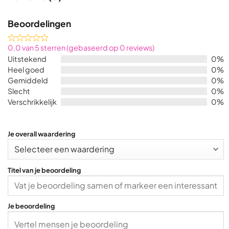
Beoordelingen
Rated
0,0 van 5 sterren (gebaseerd op 0 reviews)
0,0
Uitstekend
0%
out
Heel goed
0%
of
Gemiddeld
0%
5
Slecht
0%
Verschrikkelijk
0%
Je overall waardering
Titel van je beoordeling
Je beoordeling