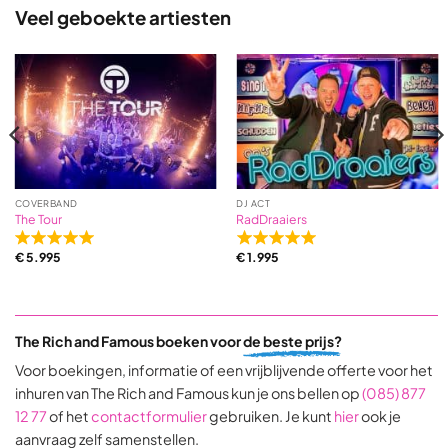
5
5
Veel geboekte artiesten
based
based
on
on
3
1
ratings
ratings
COVERBAND
DJ ACT
The Tour
RadDraaiers
Rated
Rated
€
5.995
€
1.995
5,0
5,0
out
out
of
of
5
5
The Rich and Famous boeken voor
de beste prijs?
based
based
on
on
Voor boekingen, informatie of een vrijblijvende offerte voor het
31
9
inhuren van The Rich and Famous kun je ons bellen op
(085) 877
ratings
ratings
12 77
of het
contactformulier
gebruiken. Je kunt
hier
ook je
aanvraag zelf samenstellen.