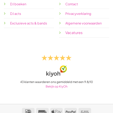
DJ boeken
Contact
DJ acts
Privacyverklaring
Exclusieve acts & bands
Algemene voorwaarden
Vacatures
43
klanten waarderen ons gemiddeld met een
9.8
/
10
Bekijk op KiyOh
IDeal
Invoice
Apple
PayPal
Bank