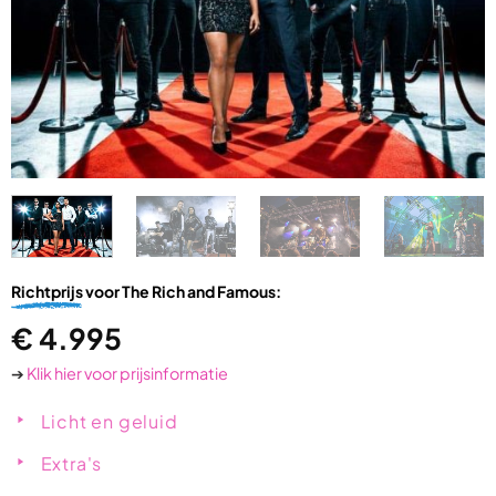
Richtprijs
voor The Rich and Famous:
€
4.995
➔
Klik hier voor prijsinformatie
Licht en geluid
Extra's