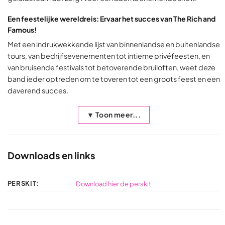
Een feestelijke wereldreis: Ervaar het succes van The Rich and
Famous!
Met een indrukwekkende lijst van binnenlandse en buitenlandse
tours, van bedrijfsevenementen tot intieme privéfeesten, en
van bruisende festivals tot betoverende bruiloften, weet deze
band ieder optreden om te toveren tot een groots feest en een
daverend succes.
▼ Toon meer...
Downloads en links
PERSKIT:
Download hier de perskit