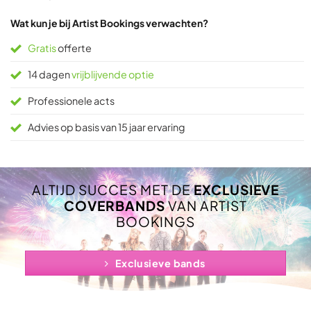
Wat kun je bij Artist Bookings verwachten?
Gratis
offerte
14 dagen
vrijblijvende optie
Professionele acts
Advies op basis van 15 jaar ervaring
ALTIJD SUCCES MET DE
EXCLUSIEVE
COVERBANDS
VAN ARTIST
BOOKINGS
Exclusieve bands