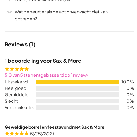
Wat gebeurt er als de act onverwacht niet kan
optreden?
Reviews (1)
1 beoordeling voor
Sax & More
Rated
5,0 van 5 sterren (gebaseerd op 1 review)
5,0
Uitstekend
100%
out
Heel goed
0%
of
Gemiddeld
0%
5
Slecht
0%
Verschrikkelijk
0%
Geweldige borrel en feestavond met Sax & More
19/09/2021
R