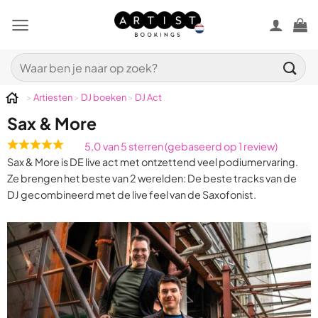
Ga
naar
inhoud
Zoeken
naar:
>
Artiesten
>
DJ boeken
>
DJ Act
Sax & More
5,0 van 5 sterren (gebaseerd op 1 review)
Rated
Sax & More is DE live act met ontzettend veel podiumervaring.
5,0
Ze brengen het beste van 2 werelden: De beste tracks van de
out
DJ gecombineerd met de live feel van de Saxofonist.
of
5