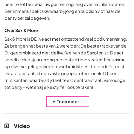
neer te zetten, waar uw gasten nog lang over na zullen praten.
Een immens spektakel waarbij jong en oud zich vlot naar de
dansvloer zal begeven.
Over Sax & More
Sax & More is DE live act met ontzettend veel podiumervaring.
Ze brengen het beste van 2 werelden: De beste tracks van de
DJ gecombineerd met de live feel van de Saxofonist. De act
speelt al sinds jaar en dag met ontzettend veel enthousiasme
op diverse gelegenheden: van bruidsfeest tot bedrijfsfeest.
De act bestaat uit een vaste groep professionele DJ’s en
muzikanten, waarbij altijd het feest centraal staat. Van lounge
tot party – weten zij elke stijl feilloos te raken!
▼ Toon meer...
Video