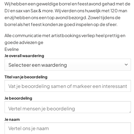
Wij hebben een geweldige borrel en feestavond gehad met de
a
DJ en sax van Sax & more. Wij vierden ons huwelijk met 120 man
t
en zij hebben ons een top avond bezorgd. Zowel tijdens de
e
borrel als het feest konden ze goed inspelen op de sfeer.
d
5
Alle communicatie met artistbookings verliep heel prettig en
,
goede adviezen ge
0
Eveline
o
Je overall waardering
u
t
o
Titel van je beoordeling
f
5
Je beoordeling
Je naam