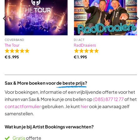
ratings
COVERBAND
DJ ACT
The Tour
RadDraaiers
Rated
Rated
€
5.995
€
1.995
5,0
5,0
out
out
of
of
5
5
Sax & More boeken voor
de beste prijs?
based
based
on
on
Voor boekingen, informatie of een vrijblijvende offerte voor het
31
9
inhuren van Sax & More kun je ons bellen op
(085) 877 12 77
of het
ratings
ratings
contactformulier
gebruiken. Je kunt
hier
ook je aanvraag zelf
samenstellen.
Wat kun je bij Artist Bookings verwachten?
Gratis
offerte