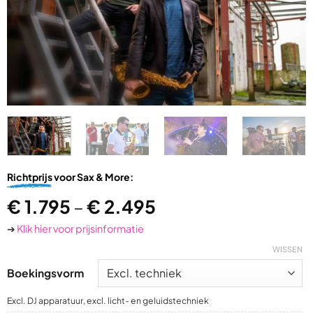
Richtprijs
voor Sax & More:
€
1.795
–
€
2.495
➔
Klik hier voor prijsinformatie
WISSEN
Boekingsvorm
Excl. DJ apparatuur, excl. licht- en geluidstechniek