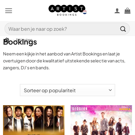
Ga
naar
inhoud
Zoeken
Artiestenaanbod van Artist
naar:
Bookings
>
Artiesten
Neem een kijkje in het aanbod van Artist Bookings en laat je
overtuigen door de kwalitatief uitstekende selectie van acts,
zangers, DJ's en bands.