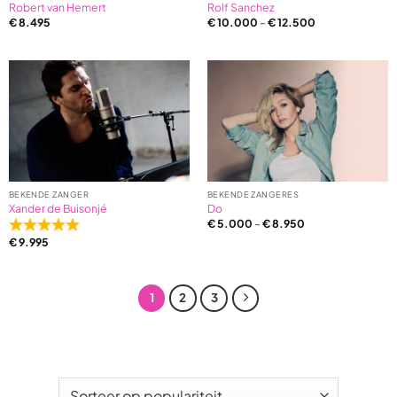
Robert van Hemert
Rolf Sanchez
€
8.495
€
10.000
–
€
12.500
BEKENDE ZANGER
BEKENDE ZANGERES
Xander de Buisonjé
Do
€
5.000
–
€
8.950
Rated
€
9.995
5,0
out
of
1
2
3
5
based
on
2
ratings