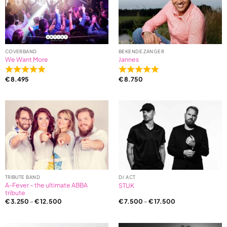
on
1
ratings
COVERBAND
BEKENDE ZANGER
We Want More
Jannes
Rated
Rated
€
8.495
€
8.750
5,0
5,0
out
out
of
of
5
5
based
based
on
on
6
1
ratings
ratings
TRIBUTE BAND
DJ ACT
A-Fever – the ultimate ABBA
STUK
tribute
€
3.250
–
€
12.500
€
7.500
–
€
17.500