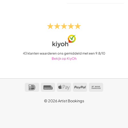
43
klanten waarderen ons gemiddeld met een
9.8
/
10
Bekijk op KiyOh
IDeal
Invoice
Apple
PayPal
Bank
Pay
Transfer
© 2026 Artist Bookings