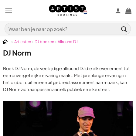
Ga
naar
inhoud
Zoeken
naar:
>
Artiesten
>
DJ boeken
>
Allround DJ
DJ Norm
Boek DJ Norm, de veelzijdige allround DJ die elk evenement tot
een onvergetelijke ervaring maakt. Met jarenlange ervaring in
het clubcircuit en een uitgebreid assortiment aan muziek, kan
DJ Norm zich aanpassen aan elk publiek en elke sfeer.