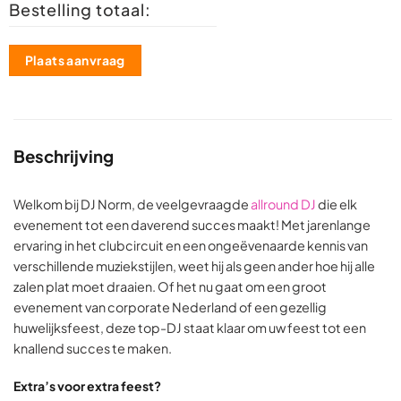
Bestelling totaal:
Plaats aanvraag
Beschrijving
Welkom bij DJ Norm, de veelgevraagde
allround DJ
die elk
evenement tot een daverend succes maakt! Met jarenlange
ervaring in het clubcircuit en een ongeëvenaarde kennis van
verschillende muziekstijlen, weet hij als geen ander hoe hij alle
zalen plat moet draaien. Of het nu gaat om een groot
evenement van corporate Nederland of een gezellig
huwelijksfeest, deze top-DJ staat klaar om uw feest tot een
knallend succes te maken.
Extra’s voor extra feest?