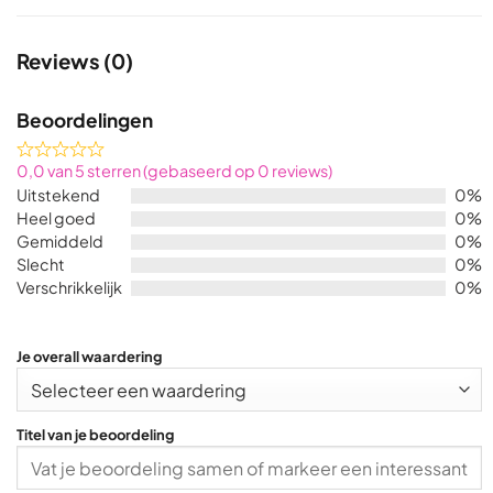
Reviews (0)
Beoordelingen
Rated
0,0 van 5 sterren (gebaseerd op 0 reviews)
0,0
Uitstekend
0%
out
Heel goed
0%
of
Gemiddeld
0%
5
Slecht
0%
Verschrikkelijk
0%
Je overall waardering
Titel van je beoordeling