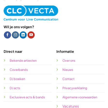
Wil je ons volgen?
Direct naar
Informatie
Bekende artiesten
Over ons
Coverbands
Nieuws
DJ boeken
Contact
DJ acts
Privacyverklaring
Exclusieve acts & bands
Algemene voorwaarden
Vacatures