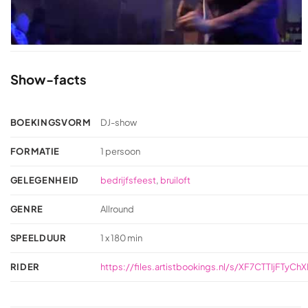
Show-facts
BOEKINGSVORM
DJ-show
FORMATIE
1 persoon
GELEGENHEID
bedrijfsfeest
,
bruiloft
GENRE
Allround
SPEELDUUR
1 x 180 min
RIDER
https://files.artistbookings.nl/s/XF7CTTIjFTyChX