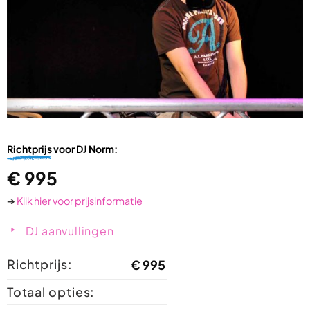
Richtprijs
voor DJ Norm:
€
995
➔
Klik hier voor prijsinformatie
DJ aanvullingen
Richtprijs:
€
995
Totaal opties: