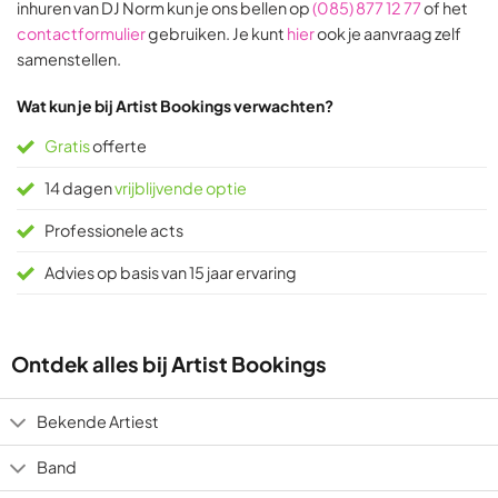
inhuren van DJ Norm kun je ons bellen op
(085) 877 12 77
of het
ratings
ratings
contactformulier
gebruiken. Je kunt
hier
ook je aanvraag zelf
samenstellen.
Wat kun je bij Artist Bookings verwachten?
Gratis
offerte
14 dagen
vrijblijvende optie
Professionele acts
Advies op basis van 15 jaar ervaring
Ontdek alles bij Artist Bookings
Bekende Artiest
Band