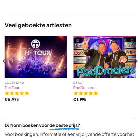
Veel geboekte artiesten
COVERBAND
DJ ACT
The Tour
RadDraaiers
Rated
Rated
€
5.995
€
1.995
5,0
5,0
out
out
of
of
5
5
DJ Norm boeken voor
de beste prijs?
based
based
on
on
Voor boekingen, informatie of een vrijblijvende offerte voor het
31
9